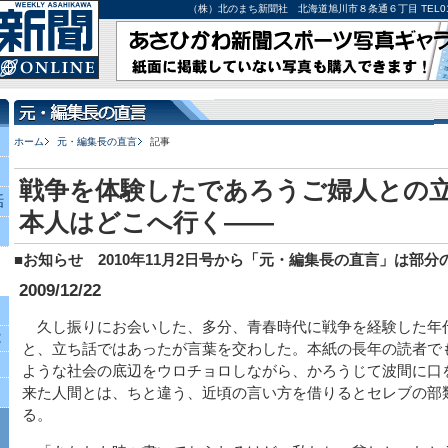
（株）北のまち新聞社 北海道旭川市８条通６丁目 TEL0166-27-
ホーム
元・編集長の直言
記事
戦争を体験したであろうご婦人との
話
本人はどこへ行く――
■お知らせ 2010年11月2日号から「元・編集長の直言」は部
2009/12/22
久し振りにお会いした、多分、青春時代に戦争を経験した年
究
と、立ち話ではあったが言葉を交わした。本紙の長年の読者で
ような社会の底辺をウロチョロしながら、かろうじて波間に口
来た人間とは、ちと違う、近頃の言い方を借りるとセレブの部
る。