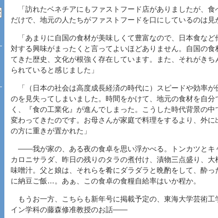
「訪れたベネチアにもファストフード店がありましたが、食
だけで、地元の人たちがファストフードを口にしているのは見
「あまりに自国の食材が美味しくて豊富なので、日本食など
対する興味がまったくと言ってよいほどありません。自国の食
てきた歴史、文化が根強く存在しています。また、それがきち
られていると感じました」
「（日本の社会は高度成長経済の時代に）スピードや効率が
のを見失ってしまいました。時間をかけて、地元の食材を自分
く、『食の工業化』が進んでしまった。こうした時代背景の中
変わってきたのです。お母さんが家庭で料理をするより、外に
の方に重きが置かれた」
――我が家の、ある夜の食卓を思い浮かべる。トンカツとキ
カロニサラダ、昨日の残りのタラの煮付け、漬物三点盛り、大
味噌汁。父と娘は、それらを肴にダラダラと晩酌をして、酔っ
に納豆ご飯…。あぁ、この食卓の食糧自給率はいか程か。
もうお一方、こちらも新年号に掲載予定の、東海大学芸術工
イン学科の藤森修准教授のお話――