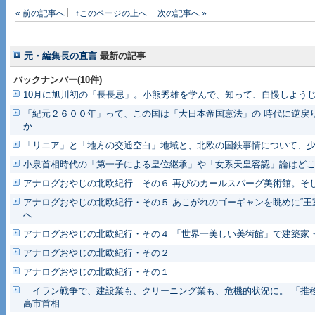
« 前の記事へ
↑このページの上へ
次の記事へ »
元・編集長の直言
最新の記事
バックナンバー(10件)
10月に旭川初の「長長忌」。小熊秀雄を学んで、知って、自慢しようじ
「紀元２６００年」って、この国は「大日本帝国憲法」の 時代に逆戻
か…
「リニア」と「地方の交通空白」地域と、北欧の国鉄事情について、
小泉首相時代の「第一子による皇位継承」や「女系天皇容認」論はど
アナログおやじの北欧紀行 その６ 再びのカールスバーグ美術館。そ
アナログおやじの北欧紀行・その５ あこがれのゴーギャンを眺めに“王
へ
アナログおやじの北欧紀行・その４ 「世界一美しい美術館」で建築家
アナログおやじの北欧紀行・その２
アナログおやじの北欧紀行・その１
イラン戦争で、建設業も、クリーニング業も、危機的状況に。 「推
高市首相――