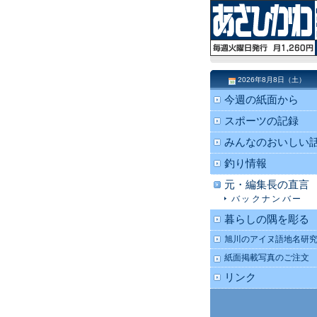
2026年8月8日（土）
今週の紙面から
スポーツの記録
みんなのおいしい
釣り情報
元・編集長の直言
バックナンバー
暮らしの隅を彫る
旭川のアイヌ語地名研
紙面掲載写真のご注文
リンク