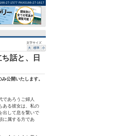
1577 FAX0166-27-1617
文字サイズ
大
標準
小
立ち話と、日
分のみ公開いたします。
代であろうご婦人
もある彼女は、私の
を出して息を繋いで
類に属する方であ