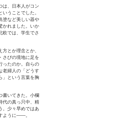
つは、日本人がコン
ということでした。
島塗など美しい器や
驚かれました。いか
北欧では、学生でさ
え方とか理念とか、
・さびの境地に足を
行ったのか。自らの
な老婦人の「どうす
ら」という言葉を胸
つ書いてきた。小欄
時代の真っ只中、精
う。少々早めではあ
すように――。