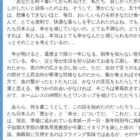
「あなたも時々書いておられるけど、私たち、貧しかったか
しがしたいと頑張ったのよね。そうして、豊かになった。五十
は、想像もできないほど、毎日、おいしいものを好きなだけ食
んで、とても便利で、快適な暮らしを手に入れたのよね。でも
たち日本人は、幸せを感じていないの。とても不満なの。どう
すれば、私たちは、本当はとても幸せなんだと感じられるのか
っとそのことを考えているの」。
年が明けると、還暦まで残り一年になる。戦争を知らない世
っている。幸い、父と母が生活を切り詰めてお金を工面し、東
れたから、世の中の広さを少し知った。ただ、自分で言うのも
の部分で上昇志向が希薄な性格なものだから、飯が食えればそ
方で、血の繋がったヒトたちには、かなりの災厄をもたらして
運と思える、幾つかの出会いがなければ、今ごろは寒風吹きす
かで、ホームレスの仲間たちとワンカップを傾けていただろう
あらら、何を書こうとして、この話を始めたのだったろう…
たち日本人の「豊かさ」と「幸せ」についてだ。「これだ」と
は、現在、準備に追われている本紙一月一日・新年特別号に掲
子短期大学部の豊島琴恵教授が今夏にイタリアを旅した折の「
談。掲載前に引用するのはフライング気味ではあるが、そのサ