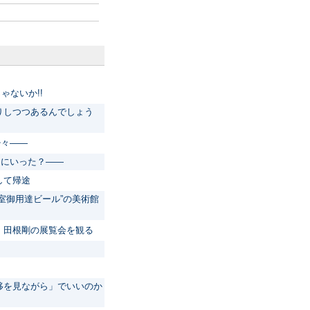
ゃないか!!
りしつつあるんでしょう
少々――
こにいった？――
して帰途
室御用達ビール”の美術館
・田根剛の展覧会を観る
移を見ながら」でいいのか