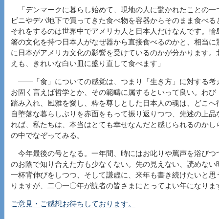
「デンマークに暮らし始めて、現地の人に驚かれたことの一
ビニやデパ地下で買ってきた食べ物を容器からそのまま食べる
それをするのは世界中でアメリカ人と日本人だけなんです。輪
箸の文化を持つ日本人がなぜ器から直接食べるのかと、相当に
に日本がアメリカ文化の影響を受けているのかが分かります。
えも、きれいな白い皿に盛り直して食べます」
――「食」についての感覚は、つまり「生き方」に対する考
お固く言えば哲学とか、その範疇に属するといって良い。わび
踏み入れ、風雅を愛し、粋を尊しとした日本人の魂は、どこへ
自堕落な暮らしぶりを赤面をもって振り返りつつ、先述の上品
れば、私たちは、本当はとても幸せなんだと感じられるのかし
の中でなぞってみる。
今年最後の号となる。一年間、時にはお叱りや罵声を浴びつ
のお陰で知り合えた方も少なくない。先の見えない、読めない
一杯背伸びをしつつ、そして謙虚に、来年も書き続けたいと思
りますが、二〇一〇年が読者の皆さまにとってよい年になりま
ご意見・ご感想お待ちしております。