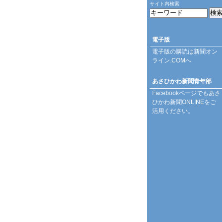
サイト内検索
電子版
電子版の購読は
新聞オン
ライン.COM
へ
あさひかわ新聞青年部
Facebookページ
でもあさ
ひかわ新聞ONLINEをご
活用ください。