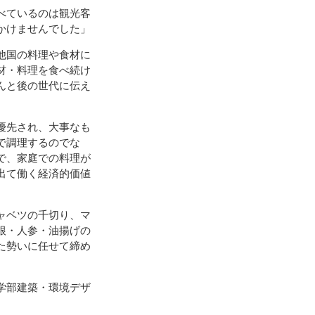
べているのは観光客
かけませんでした」
他国の料理や食材に
材・料理を食べ続け
んと後の世代に伝え
優先され、大事なも
で調理するのでな
で、家庭での料理が
出て働く経済的価値
ャベツの千切り、マ
根・人参・油揚げの
た勢いに任せて締め
学部建築・環境デザ