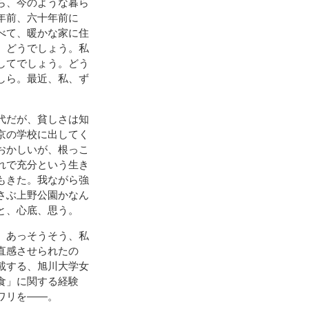
ら、今のような暮ら
年前、六十年前に
べて、暖かな家に住
、どうでしょう。私
してでしょう。どう
しら。最近、私、ず
代だが、貧しさは知
京の学校に出してく
おかしいが、根っこ
れで充分という生き
もきた。我ながら強
さぶ上野公園かなん
と、心底、思う。
。あっそうそう、私
直感させられたの
載する、旭川大学女
食」に関する経験
ワリを――。