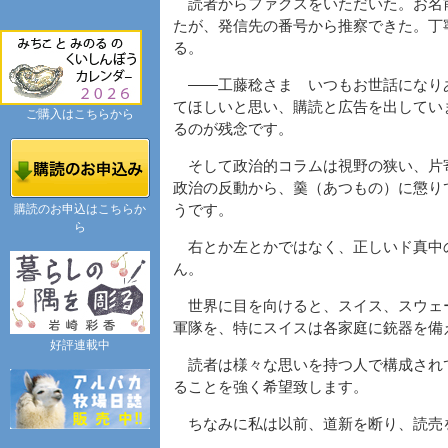
読者からファクスをいただいた。お名
たが、発信先の番号から推察できた。丁
る。
――工藤稔さま いつもお世話になり
てほしいと思い、購読と広告を出してい
ご購入はこちらから
るのが残念です。
そして政治的コラムは視野の狭い、片
政治の反動から、羹（あつもの）に懲り
購読のお申込はこちらか
うです。
ら
右とか左とかではなく、正しいド真中
ん。
世界に目を向けると、スイス、スウェ
軍隊を、特にスイスは各家庭に銃器を備
好評連載中
読者は様々な思いを持つ人で構成され
ることを強く希望致します。
ちなみに私は以前、道新を断り、読売