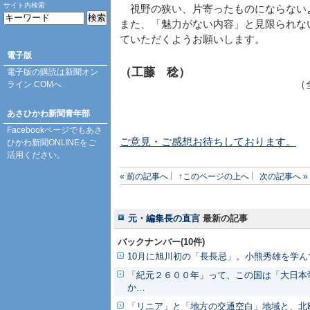
サイト内検索
視野の狭い、片寄ったものにならない
また、「魅力がない内容」と見限られな
ていただくようお願いします。
電子版
（工藤 稔）
電子版の購読は
新聞オン
（
ライン.COM
へ
あさひかわ新聞青年部
Facebookページ
でもあさ
ご意見・ご感想お待ちしております。
ひかわ新聞ONLINEをご
活用ください。
« 前の記事へ
↑このページの上へ
次の記事へ »
元・編集長の直言
最新の記事
バックナンバー(10件)
10月に旭川初の「長長忌」。小熊秀雄を学ん
「紀元２６００年」って、この国は「大日本
か…
「リニア」と「地方の交通空白」地域と、北