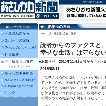
（株）北のまち新聞社 北海道
2026年8月7日（金）
今週の紙面から
ホーム
元・編集長の直言
記事
スポーツの記録
読者からのファクスと、
みんなのおいしい話
幸せな生活」は守らな
釣り情報
■お知らせ 2010年11月2日号から「
元・編集長の直言
バックナンバー
2015/08/11
暮らしの隅を彫る
批判されるのが嫌い、というか怖い。
旭川のアイヌ語地名研究
ている、から。国会中継を見ていると、
紙面掲載写真のご注文
でもそうかも知れない。だが、批判、非
リンク
が付き物という仕事がある。政治家がそ
新聞をつくる職業の人間もそうだろう。