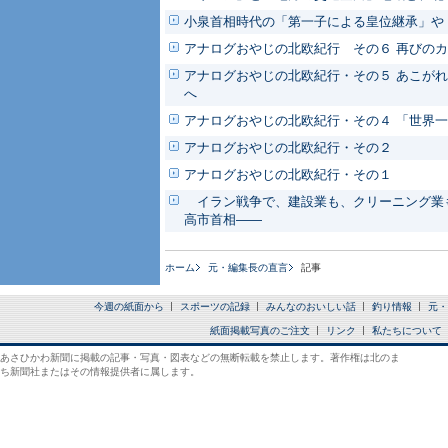
小泉首相時代の「第一子による皇位継承」や
アナログおやじの北欧紀行 その６ 再びの
アナログおやじの北欧紀行・その５ あこがれ
へ
アナログおやじの北欧紀行・その４ 「世界
アナログおやじの北欧紀行・その２
アナログおやじの北欧紀行・その１
イラン戦争で、建設業も、クリーニング業も
高市首相――
ホーム
元・編集長の直言
記事
今週の紙面から
スポーツの記録
みんなのおいしい話
釣り情報
元・
紙面掲載写真のご注文
リンク
私たちについて
あさひかわ新聞に掲載の記事・写真・図表などの無断転載を禁止します。著作権は北のま
ち新聞社またはその情報提供者に属します。