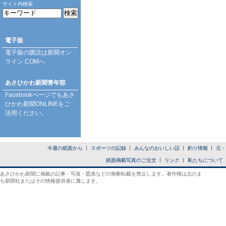
サイト内検索
電子版
電子版の購読は
新聞オン
ライン.COM
へ
あさひかわ新聞青年部
Facebookページ
でもあさ
ひかわ新聞ONLINEをご
活用ください。
今週の紙面から
スポーツの記録
みんなのおいしい話
釣り情報
元・
紙面掲載写真のご注文
リンク
私たちについて
あさひかわ新聞に掲載の記事・写真・図表などの無断転載を禁止します。著作権は北のま
ち新聞社またはその情報提供者に属します。