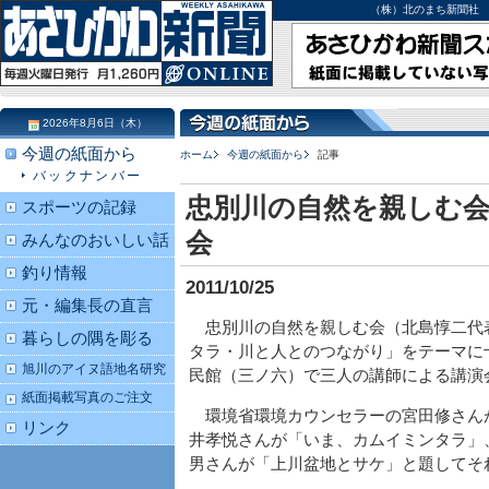
（株）北のまち新聞社 北海道
2026年8月6日（木）
今週の紙面から
ホーム
今週の紙面から
記事
バックナンバー
忠別川の自然を親しむ
スポーツの記録
会
みんなのおいしい話
釣り情報
2011/10/25
元・編集長の直言
忠別川の自然を親しむ会（北島惇二代
暮らしの隅を彫る
タラ・川と人とのつながり」をテーマに
旭川のアイヌ語地名研究
民館（三ノ六）で三人の講師による講演
紙面掲載写真のご注文
環境省環境カウンセラーの宮田修さん
リンク
井孝悦さんが「いま、カムイミンタラ」
男さんが「上川盆地とサケ」と題してそ