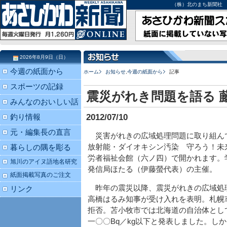
（株）北のまち新聞社 北海道
2026年8月9日（日）
今週の紙面から
ホーム
お知らせ
,
今週の紙面から
記事
スポーツの記録
震災がれき問題を語る 
みんなのおいしい話
2012/07/10
釣り情報
元・編集長の直言
災害がれきの広域処理問題に取り組ん
放射能・ダイオキシン汚染 守ろう！未
暮らしの隅を彫る
労者福祉会館（六ノ四）で開かれます。
旭川のアイヌ語地名研究
発信局ほたる（伊藤螢代表）の主催。
紙面掲載写真のご注文
昨年の震災以降、震災がれきの広域処
リンク
高橋はるみ知事が受け入れを表明。札幌
拒否。苫小牧市では北海道の自治体とし
一〇〇Bq／kg以下と発表しました。し