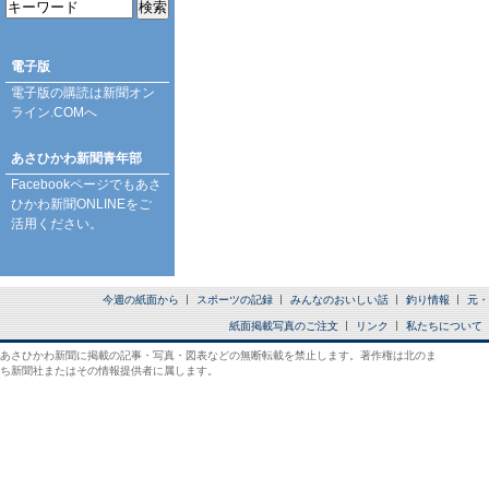
電子版
電子版の購読は
新聞オン
ライン.COM
へ
あさひかわ新聞青年部
Facebookページ
でもあさ
ひかわ新聞ONLINEをご
活用ください。
今週の紙面から
スポーツの記録
みんなのおいしい話
釣り情報
元・
紙面掲載写真のご注文
リンク
私たちについて
あさひかわ新聞に掲載の記事・写真・図表などの無断転載を禁止します。著作権は北のま
ち新聞社またはその情報提供者に属します。