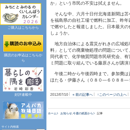
か」という市民の不安は拭えません。
そんな中、六月十日付北海道新聞は苫
を福島県の自社工場で燃料に加工、昨年
で燃やしたと報道しました。日本最大の
ご購入はこちらから
しょうか。
地方自治体による震災がれきの広域処
料」としての廃棄物処理の問題について
購読のお申込はこちらか
同代表で、化学物質問題市民研究会、有
ら
ミ問題に取り組んでいる藤原さんが講演
午後二時から午後四時まで。参加費は
ほたる・伊藤さん（０８０―６０８８―
好評連載中
2012/07/10
« 前の記事へ
↑このページの上へ
ホーム
お知らせ
,
今週の紙面から
記事
サイト内検索