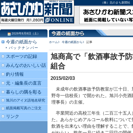
（株）北のまち新聞社 北海道
2026年8月8日（土）
今週の紙面から
ホーム
今週の紙面から
記事
バックナンバー
旭商高で「飲酒事故予防
スポーツの記録
組合
みんなのおいしい話
釣り情報
2015/02/03
元・編集長の直言
未成年の飲酒事故予防教室が三十日、
暮らしの隅を彫る
野寺一信校長）で開かれた。旭川小売酒
旭川のアイヌ語地名研究
理事長）の主催。
紙面掲載写真のご注文
卒業間近の高校三年生（二百三十五人
リンク
た。あらかじめアルコール飲料について
飲酒を出来ない理由を理解することで、
がねらい。昨年一月に続き二回目の開催