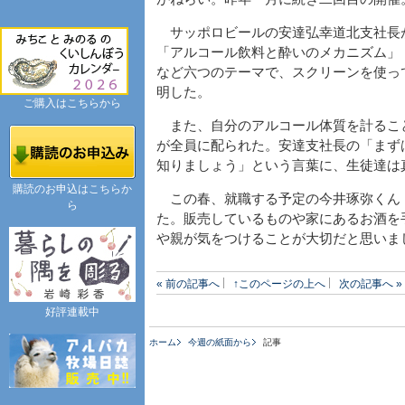
サッポロビールの安達弘幸道北支社長
「アルコール飲料と酔いのメカニズム」
など六つのテーマで、スクリーンを使っ
明した。
ご購入はこちらから
また、自分のアルコール体質を計るこ
が全員に配られた。安達支社長の「まず
知りましょう」という言葉に、生徒達は
購読のお申込はこちらか
この春、就職する予定の今井琢弥くん（
ら
た。販売しているものや家にあるお酒を
や親が気をつけることが大切だと思いま
« 前の記事へ
↑このページの上へ
次の記事へ »
好評連載中
ホーム
今週の紙面から
記事