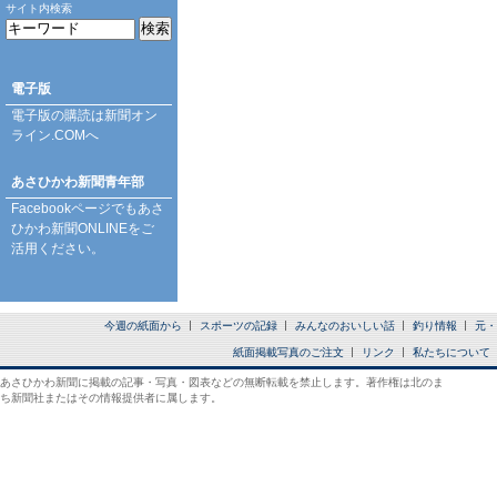
サイト内検索
電子版
電子版の購読は
新聞オン
ライン.COM
へ
あさひかわ新聞青年部
Facebookページ
でもあさ
ひかわ新聞ONLINEをご
活用ください。
今週の紙面から
スポーツの記録
みんなのおいしい話
釣り情報
元・
紙面掲載写真のご注文
リンク
私たちについて
あさひかわ新聞に掲載の記事・写真・図表などの無断転載を禁止します。著作権は北のま
ち新聞社またはその情報提供者に属します。