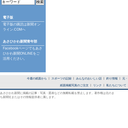
電子版
電子版の購読は
新聞オン
ライン.COM
へ
あさひかわ新聞青年部
Facebookページ
でもあさ
ひかわ新聞ONLINEをご
活用ください。
今週の紙面から
スポーツの記録
みんなのおいしい話
釣り情報
元・
紙面掲載写真のご注文
リンク
私たちについて
あさひかわ新聞に掲載の記事・写真・図表などの無断転載を禁止します。著作権は北のま
ち新聞社またはその情報提供者に属します。