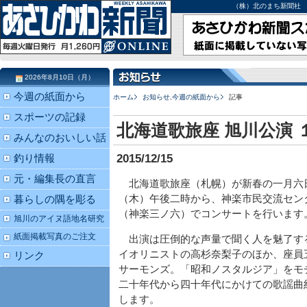
（株）北のまち新聞社 北海道
2026年8月10日（月）
今週の紙面から
ホーム
お知らせ
,
今週の紙面から
記事
スポーツの記録
北海道歌旅座 旭川公演 
みんなのおいしい話
2015/12/15
釣り情報
元・編集長の直言
北海道歌旅座（札幌）が新春の一月六
（木）午後二時から、神楽市民交流セン
暮らしの隅を彫る
（神楽三ノ六）でコンサートを行います
旭川のアイヌ語地名研究
紙面掲載写真のご注文
出演は圧倒的な声量で聞く人を魅了す
イオリニストの高杉奈梨子のほか、座員
リンク
サーモンズ。「昭和ノスタルジア」をモ
二十年代から四十年代にかけての歌謡曲
します。