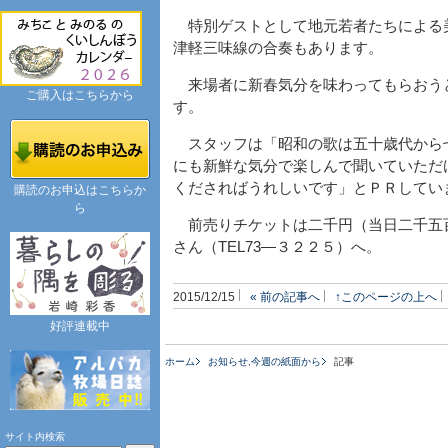
特別ゲストとして地元若者たちによる
津軽三味線の合奏もあります。
来場者に新春気分を味わってもらおう
ご購入はこちらから
す。
スタッフは「昭和の歌は五十歳代から
にも新鮮な気分で楽しんで聞いていただ
くださればうれしいです」とＰＲしてい
購読のお申込はこちらか
ら
前売りチケットは二千円（当日二千五
さん（TEL73―３２２５）へ。
2015/12/15
« 前の記事へ
↑このページの上へ
好評連載中
ホーム
お知らせ
,
今週の紙面から
記事
サイト内検索