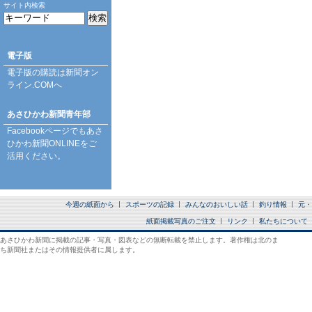
サイト内検索
電子版
電子版の購読は
新聞オン
ライン.COM
へ
あさひかわ新聞青年部
Facebookページ
でもあさ
ひかわ新聞ONLINEをご
活用ください。
今週の紙面から
スポーツの記録
みんなのおいしい話
釣り情報
元・
紙面掲載写真のご注文
リンク
私たちについて
あさひかわ新聞に掲載の記事・写真・図表などの無断転載を禁止します。著作権は北のま
ち新聞社またはその情報提供者に属します。