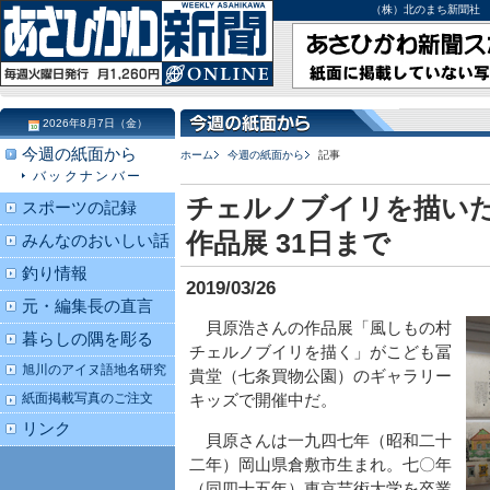
（株）北のまち新聞社 北海道
2026年8月7日（金）
今週の紙面から
ホーム
今週の紙面から
記事
バックナンバー
チェルノブイリを描いた
スポーツの記録
作品展 31日まで
みんなのおいしい話
釣り情報
2019/03/26
元・編集長の直言
貝原浩さんの作品展「風しもの村
暮らしの隅を彫る
チェルノブイリを描く」がこども冨
旭川のアイヌ語地名研究
貴堂（七条買物公園）のギャラリー
紙面掲載写真のご注文
キッズで開催中だ。
リンク
貝原さんは一九四七年（昭和二十
二年）岡山県倉敷市生まれ。七〇年
（同四十五年）東京芸術大学を卒業