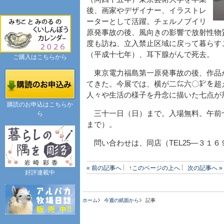
後、画家やデザイナー、イラストレ
ーターとして活躍。チェルノブイリ
原発事故の後、風向きの影響で放射性物
度も訪ね、立入禁止区域に戻って暮らす
（平成十七年）、耳下腺がんで死去。
ご購入はこちらから
東京電力福島第一原発事故の後、作品
てきた。今展では、横が二㍍六〇㌢を超
人々や生活の様子を丹念に描いた七点が
購読のお申込はこちらか
三十一日（日）まで。入場無料。午前
ら
まで）。
問い合わせは、同店（TEL25―３１６
« 前の記事へ
↑このページの上へ
次の記事へ »
好評連載中
ホーム
今週の紙面から
記事