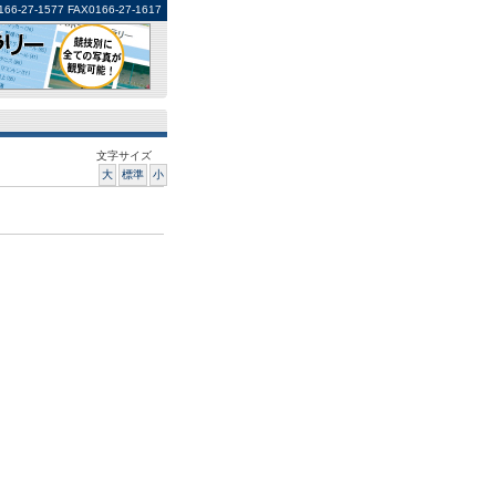
1577 FAX0166-27-1617
文字サイズ
大
標準
小