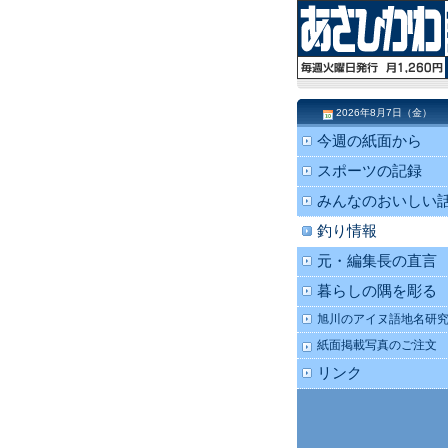
2026年8月7日（金）
今週の紙面から
スポーツの記録
みんなのおいしい
釣り情報
元・編集長の直言
暮らしの隅を彫る
旭川のアイヌ語地名研
紙面掲載写真のご注文
リンク