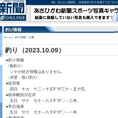
（株）北のまち新聞社 北海道旭川市８条通６丁目 TEL0166-27-
ホーム
釣り情報
記事
釣り（2023.10.09）
話
●釣り情報
〈船釣り〉
シケが続き情報はありません。
〈岸壁・投げ釣り〉
●紋別港
究
四日 チカ 十二～十五㌢が三十～五十匹。
●枝幸幌別川左岸
五日 サケ 七十～八十㌢が〇～三本。
●常呂漁港
五日 サケ 七十～八十㌢が〇～一本。