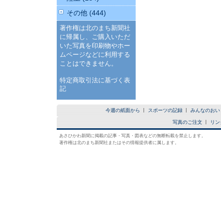
その他 (444)
著作権は北のまち新聞社
に帰属し、ご購入いただ
いた写真を印刷物やホー
ムページなどに利用する
ことはできません。
特定商取引法に基づく表
記
今週の紙面から
スポーツの記録
みんなのおい
写真のご注文
リン
あさひかわ新聞に掲載の記事・写真・図表などの無断転載を禁止します。
著作権は北のまち新聞社またはその情報提供者に属します。