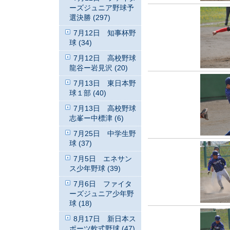
ーズジュニア野球予
選決勝 (297)
7月12日 知事杯野
球 (34)
7月12日 高校野球
龍谷ー岩見沢 (20)
7月13日 東日本野
球１部 (40)
7月13日 高校野球
志峯ー中標津 (6)
7月25日 中学生野
球 (37)
7月5日 エネサン
ス少年野球 (39)
7月6日 ファイタ
ーズジュニア少年野
球 (18)
8月17日 新日本ス
ポーツ軟式野球 (47)