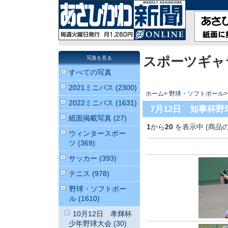
スポーツギャ
写真を見る
すべての写真
2021ミニバス (2300)
ホーム
>
野球・ソフトボール
2022ミニバス (1631)
7月12日 知事杯野
紙面掲載写真 (27)
1
から
20
を表示中 (商品
ウィンタースポー
ツ (369)
サッカー (393)
テニス (978)
野球・ソフトボー
ル (1610)
10月12日 孝輝杯
少年野球大会 (30)