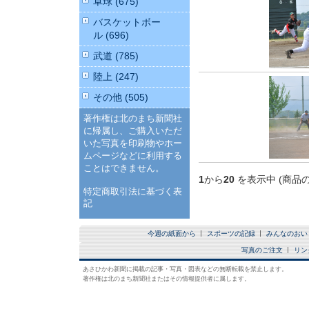
卓球 (675)
バスケットボー
ル (696)
武道 (785)
陸上 (247)
その他 (505)
著作権は北のまち新聞社
に帰属し、ご購入いただ
いた写真を印刷物やホー
ムページなどに利用する
ことはできません。
1
から
20
を表示中 (商品
特定商取引法に基づく表
記
今週の紙面から
スポーツの記録
みんなのおい
写真のご注文
リン
あさひかわ新聞に掲載の記事・写真・図表などの無断転載を禁止します。
著作権は北のまち新聞社またはその情報提供者に属します。