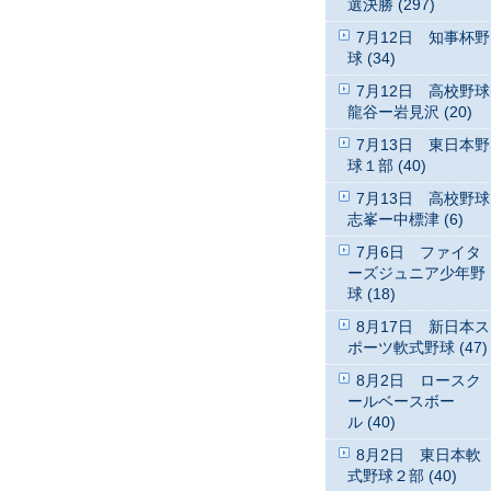
選決勝 (297)
7月12日 知事杯野
球 (34)
7月12日 高校野球
龍谷ー岩見沢 (20)
7月13日 東日本野
球１部 (40)
7月13日 高校野球
志峯ー中標津 (6)
7月6日 ファイタ
ーズジュニア少年野
球 (18)
8月17日 新日本ス
ポーツ軟式野球 (47)
8月2日 ロースク
ールベースボー
ル (40)
8月2日 東日本軟
式野球２部 (40)