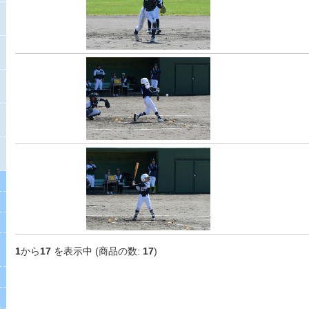
1
から
17
を表示中 (商品の数:
17
)