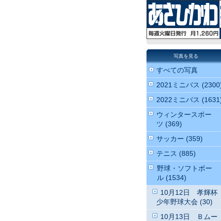
写真を見る
すべての写真
2021ミニバス (2300
2022ミニバス (1631
ウィンタースポー
ツ (369)
サッカー (359)
テニス (885)
野球・ソフトボー
ル (1534)
10月12日 孝輝杯
少年野球大会 (30)
10月13日 Ｂムー