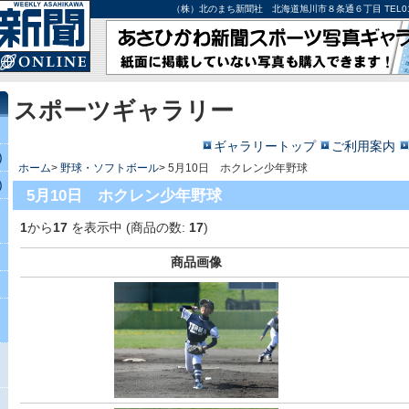
（株）北のまち新聞社 北海道旭川市８条通６丁目 TEL0166-27-
スポーツギャラリー
ギャラリートップ
ご利用案内
)
ホーム
>
野球・ソフトボール
> 5月10日 ホクレン少年野球
)
5月10日 ホクレン少年野球
1
から
17
を表示中 (商品の数:
17
)
商品画像