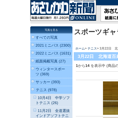
スポーツギャ
写真を見る
すべての写真
2021ミニバス (2300)
ホーム
>
テニス
> 3月22日
2022ミニバス (1631)
3月22日 北海道
紙面掲載写真 (27)
1
から
14
を表示中 (商品
ウィンタースポー
ツ (369)
サッカー (393)
テニス (978)
10月4日 中学ソフ
トテニス (26)
11月2日 全道選抜
インドアソフトテニ