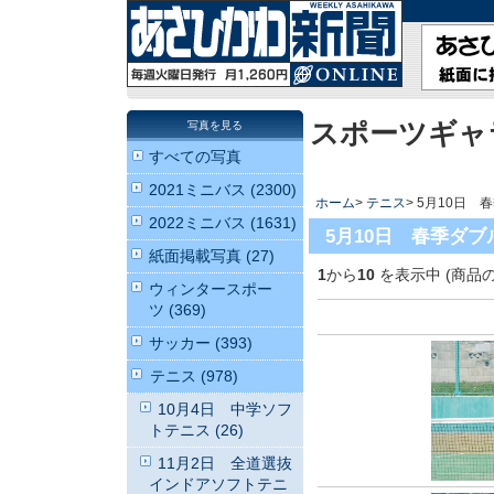
スポーツギャ
写真を見る
すべての写真
2021ミニバス (2300)
ホーム
>
テニス
> 5月10日
2022ミニバス (1631)
5月10日 春季ダ
紙面掲載写真 (27)
1
から
10
を表示中 (商品
ウィンタースポー
ツ (369)
サッカー (393)
テニス (978)
10月4日 中学ソフ
トテニス (26)
11月2日 全道選抜
インドアソフトテニ