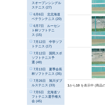
スオープンシングル
ステニス (27)
6月6日 北北海道
ベテランテニス (20)
6月7日 ルーセン
ト杯ソフトテニ
ス (15)
7月12日 中学ソフ
トテニス (17)
7月12日 国民スポ
ソフトテニス予
選 (48)
7月13日 夏季会長
杯ソフトテニス (35)
7月26日 旭川ダブ
ルステニス (33)
1
から
10
を表示中 (商品
7月5日 北海道ソ
フトテニス選手権大
会 (45)