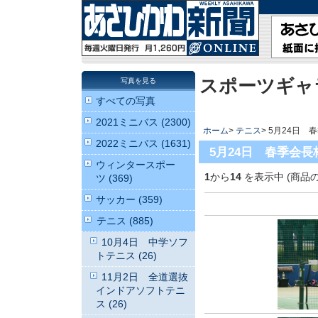
スポーツギャ
写真を見る
すべての写真
2021ミニバス (2300)
ホーム
>
テニス
> 5月24日
2022ミニバス (1631)
5月24日 春季会
ウィンタースポー
1
から
14
を表示中 (商品
ツ (369)
サッカー (359)
テニス (885)
10月4日 中学ソフ
トテニス (26)
11月2日 全道選抜
インドアソフトテニ
ス (26)