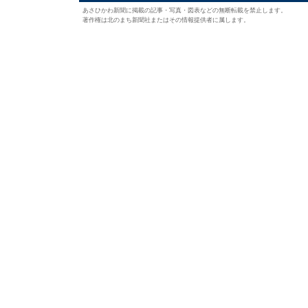
あさひかわ新聞に掲載の記事・写真・図表などの無断転載を禁止します。
著作権は北のまち新聞社またはその情報提供者に属します。