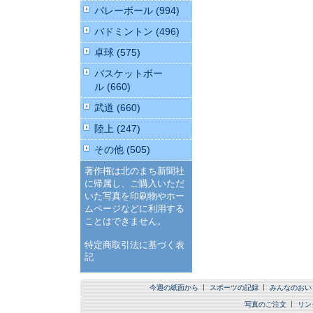
バレーボール (994)
バドミントン (496)
卓球 (575)
バスケットボー
ル (660)
武道 (660)
陸上 (247)
その他 (505)
著作権は北のまち新聞社
に帰属し、ご購入いただ
いた写真を印刷物やホー
ムページなどに利用する
ことはできません。
特定商取引法に基づく表
記
今週の紙面から
スポーツの記録
みんなのおい
写真のご注文
リン