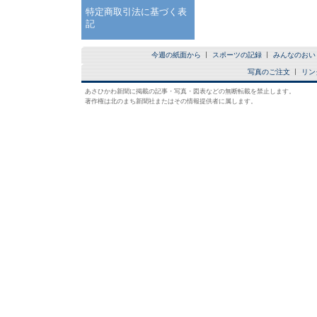
特定商取引法に基づく表
記
今週の紙面から
スポーツの記録
みんなのおい
写真のご注文
リン
あさひかわ新聞に掲載の記事・写真・図表などの無断転載を禁止します。
著作権は北のまち新聞社またはその情報提供者に属します。