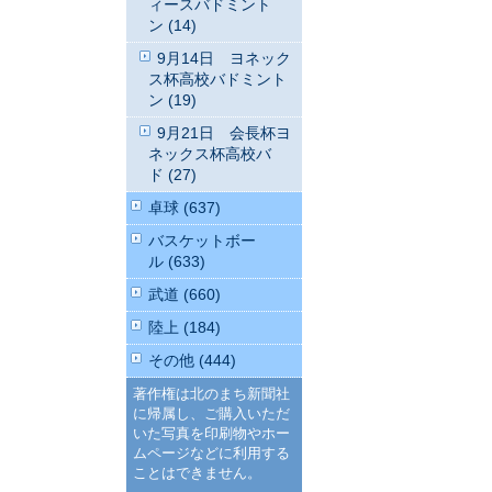
ィースバドミント
ン (14)
9月14日 ヨネック
ス杯高校バドミント
ン (19)
9月21日 会長杯ヨ
ネックス杯高校バ
ド (27)
卓球 (637)
バスケットボー
ル (633)
武道 (660)
陸上 (184)
その他 (444)
著作権は北のまち新聞社
に帰属し、ご購入いただ
いた写真を印刷物やホー
ムページなどに利用する
ことはできません。