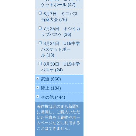
ケットボール (47)
6月7日 ミニバス
当麻大会 (76)
7月25日 キシイカ
ップバスケ (36)
8月24日 U15中学
バスケットボー
ル (13)
8月30日 U15中学
バスケ (24)
武道 (660)
陸上 (184)
その他 (444)
著作権は北のまち新聞社
に帰属し、ご購入いただ
いた写真を印刷物やホー
ムページなどに利用する
ことはできません。