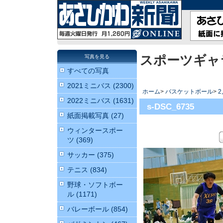
スポーツギャ
写真を見る
すべての写真
2021ミニバス (2300)
ホーム
>
バスケットボール
>
2022ミニバス (1631)
s-DSC_6735
紙面掲載写真 (27)
ウィンタースポー
ツ (369)
サッカー (375)
テニス (834)
野球・ソフトボー
ル (1171)
バレーボール (854)