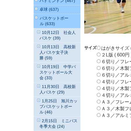
バドミントン (467)
卓球 (637)
バスケットボー
ル (633)
10月12日 社会人
バスケ (39)
10月13日 高校新
サイズ
はがきサイズ ( 
人バスケ女子決
２L版 ( 600円 
勝 (59)
６切り／フレームな
10月19日 中学バ
６切り／木製フレ
スケットボール大
６切り／アルミフ
会 (33)
４切り／フレームな
11月30日 高校新
４切り／木製フレ
人バスケ (29)
４切り／アルミフ
1月25日 旭川カッ
Ａ３／フレームなし
プバスケットボー
Ａ３／木製フレーム
ル (46)
Ａ３／アルミフレ
2月15日 ミニバス
冬季大会 (24)