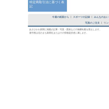
特定商取引法に基づく表
記
今週の紙面から
スポーツの記録
みんなのおい
写真のご注文
リン
あさひかわ新聞に掲載の記事・写真・図表などの無断転載を禁止します。
著作権は北のまち新聞社またはその情報提供者に属します。