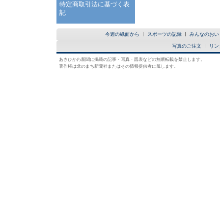
特定商取引法に基づく表
記
今週の紙面から
スポーツの記録
みんなのおい
写真のご注文
リン
あさひかわ新聞に掲載の記事・写真・図表などの無断転載を禁止します。
著作権は北のまち新聞社またはその情報提供者に属します。