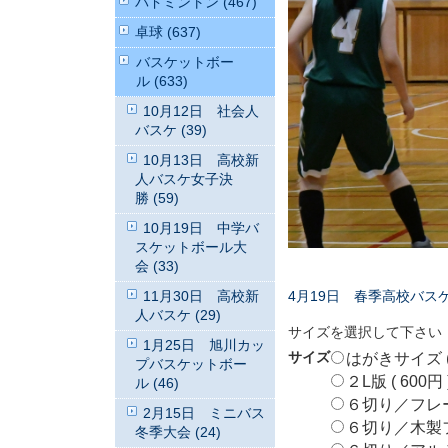
バドミントン (467)
卓球 (637)
バスケットボー
ル (633)
10月12日 社会人
バスケ (39)
10月13日 高校新
人バスケ女子決
勝 (59)
10月19日 中学バ
スケットボール大
会 (33)
4月19日 春季高校バス
11月30日 高校新
人バスケ (29)
サイズを選択して下さい
1月25日 旭川カッ
サイズ
はがきサイズ ( 
プバスケットボー
２L版 ( 600円 
ル (46)
６切り／フレームな
2月15日 ミニバス
６切り／木製フレ
冬季大会 (24)