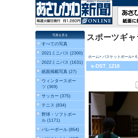
スポーツギャ
写真を見る
すべての写真
2021ミニバス (2300)
ホーム
>
バスケットボール
>
2022ミニバス (1631)
s-DST_1218
紙面掲載写真 (27)
ウィンタースポー
ツ (369)
サッカー (375)
テニス (834)
野球・ソフトボー
ル (1171)
バレーボール (854)