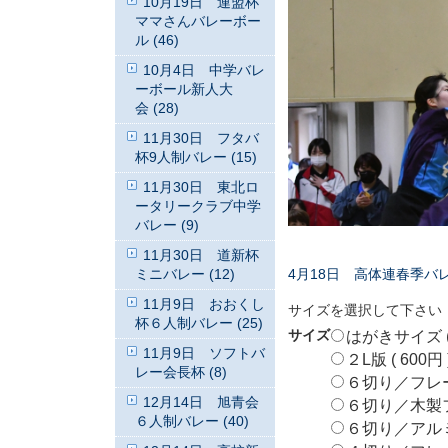
10月19日 連盟杯
ママさんバレーボー
ル (46)
10月4日 中学バレ
ーボール新人大
会 (28)
11月30日 フタバ
杯9人制バレー (15)
11月30日 東北ロ
ータリークラブ中学
バレー (9)
11月30日 道新杯
4月18日 高体連春季バ
ミニバレー (12)
11月9日 おおくし
サイズを選択して下さい
杯６人制バレー (25)
サイズ
はがきサイズ ( 
11月9日 ソフトバ
２L版 ( 600円 
レー会長杯 (8)
６切り／フレームな
12月14日 旭青会
６切り／木製フレ
６人制バレー (40)
６切り／アルミフ