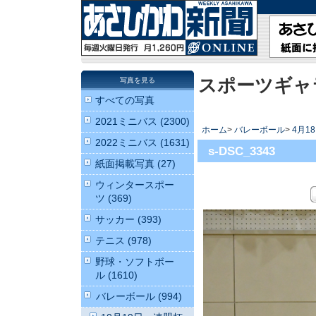
スポーツギャ
写真を見る
すべての写真
2021ミニバス (2300)
ホーム
>
バレーボール
>
4月1
2022ミニバス (1631)
s-DSC_3343
紙面掲載写真 (27)
ウィンタースポー
ツ (369)
サッカー (393)
テニス (978)
野球・ソフトボー
ル (1610)
バレーボール (994)