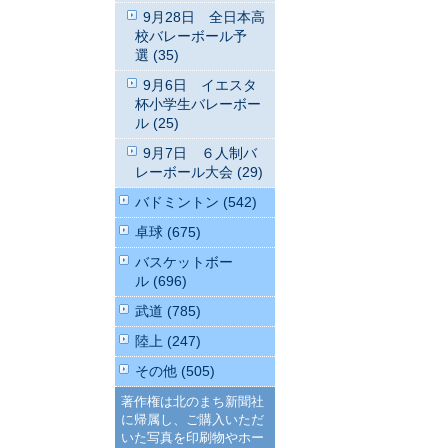
9月28日 全日本高
校バレーボール予
選 (35)
9月6日 イエスタ
杯小学生バレーボー
ル (25)
9月7日 ６人制バ
レーボール大会 (29)
バドミントン (542)
卓球 (675)
バスケットボー
ル (696)
武道 (785)
陸上 (247)
その他 (505)
著作権は北のまち新聞社
に帰属し、ご購入いただ
いた写真を印刷物やホー