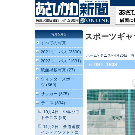
スポーツギャ
写真を見る
すべての写真
2021ミニバス (2300)
ホーム
>
テニス
>
4月26日 
2022ミニバス (1631)
s-DST_1808
紙面掲載写真 (27)
ウィンタースポー
ツ (369)
サッカー (375)
テニス (834)
10月4日 中学ソフ
トテニス (26)
11月2日 全道選抜
インドアソフトテニ