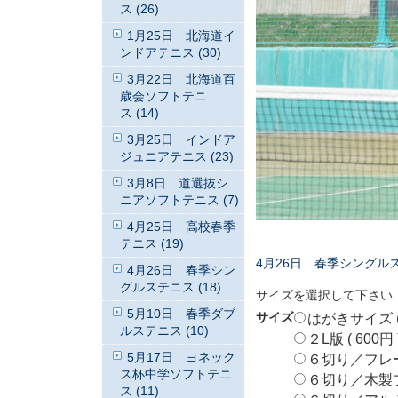
ス (26)
1月25日 北海道イ
ンドアテニス (30)
3月22日 北海道百
歳会ソフトテニ
ス (14)
3月25日 インドア
ジュニアテニス (23)
3月8日 道選抜シ
ニアソフトテニス (7)
4月25日 高校春季
テニス (19)
4月26日 春季シングル
4月26日 春季シン
グルステニス (18)
サイズを選択して下さい
5月10日 春季ダブ
サイズ
はがきサイズ ( 
ルステニス (10)
２L版 ( 600円 
5月17日 ヨネック
６切り／フレームな
ス杯中学ソフトテニ
６切り／木製フレ
ス (11)