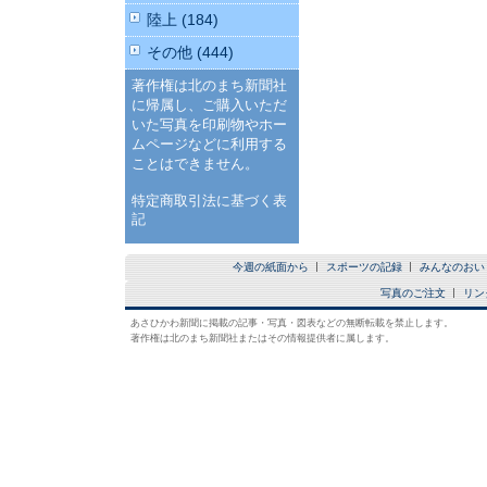
陸上 (184)
その他 (444)
著作権は北のまち新聞社
に帰属し、ご購入いただ
いた写真を印刷物やホー
ムページなどに利用する
ことはできません。
特定商取引法に基づく表
記
今週の紙面から
スポーツの記録
みんなのおい
写真のご注文
リン
あさひかわ新聞に掲載の記事・写真・図表などの無断転載を禁止します。
著作権は北のまち新聞社またはその情報提供者に属します。