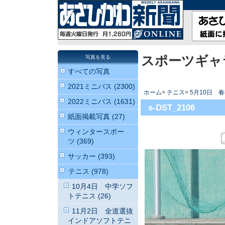
スポーツギャ
写真を見る
すべての写真
2021ミニバス (2300)
ホーム
>
テニス
>
5月10日 
2022ミニバス (1631)
s-DST_2106
紙面掲載写真 (27)
ウィンタースポー
ツ (369)
サッカー (393)
テニス (978)
10月4日 中学ソフ
トテニス (26)
11月2日 全道選抜
インドアソフトテニ