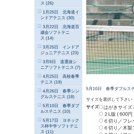
ス (26)
1月25日 北海道イ
ンドアテニス (30)
3月22日 北海道百
歳会ソフトテニ
ス (14)
3月25日 インドア
ジュニアテニス (23)
3月8日 道選抜シ
ニアソフトテニス (7)
4月25日 高校春季
テニス (19)
5月10日 春季ダブルス
4月26日 春季シン
グルステニス (18)
サイズを選択して下さい
5月10日 春季ダブ
サイズ
はがきサイズ ( 
ルステニス (10)
２L版 ( 600円 
5月17日 ヨネック
６切り／フレームな
ス杯中学ソフトテニ
６切り／木製フレ
ス (11)