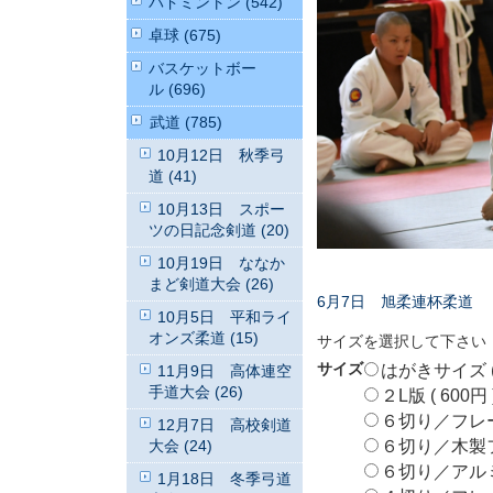
バドミントン (542)
卓球 (675)
バスケットボー
ル (696)
武道 (785)
10月12日 秋季弓
道 (41)
10月13日 スポー
ツの日記念剣道 (20)
10月19日 ななか
まど剣道大会 (26)
6月7日 旭柔連杯柔道
10月5日 平和ライ
オンズ柔道 (15)
サイズを選択して下さい
サイズ
はがきサイズ ( 
11月9日 高体連空
手道大会 (26)
２L版 ( 600円 
６切り／フレームな
12月7日 高校剣道
大会 (24)
６切り／木製フレ
６切り／アルミフ
1月18日 冬季弓道