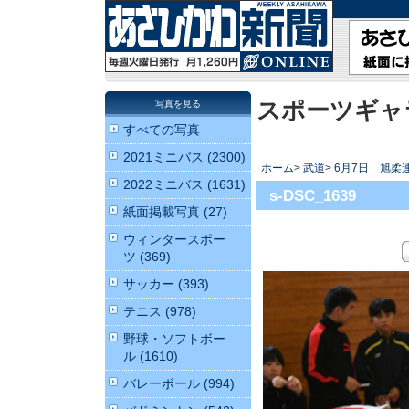
スポーツギャ
写真を見る
すべての写真
2021ミニバス (2300)
ホーム
>
武道
>
6月7日 旭柔
2022ミニバス (1631)
s-DSC_1639
紙面掲載写真 (27)
ウィンタースポー
ツ (369)
サッカー (393)
テニス (978)
野球・ソフトボー
ル (1610)
バレーボール (994)