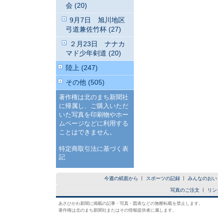
会 (20)
9月7日 旭川地区
弓道兼佐竹杯 (27)
２月23日 ナナカ
マド少年剣道 (20)
陸上 (247)
その他 (505)
著作権は北のまち新聞社
に帰属し、ご購入いただ
いた写真を印刷物やホー
ムページなどに利用する
ことはできません。
特定商取引法に基づく表
記
今週の紙面から
スポーツの記録
みんなのおい
写真のご注文
リン
あさひかわ新聞に掲載の記事・写真・図表などの無断転載を禁止します。
著作権は北のまち新聞社またはその情報提供者に属します。