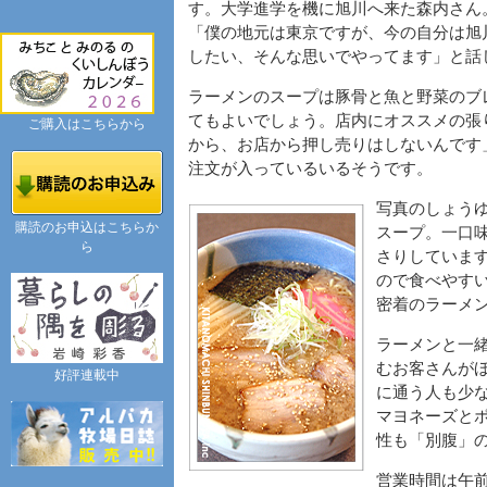
す。大学進学を機に旭川へ来た森内さん
「僕の地元は東京ですが、今の自分は旭
したい、そんな思いでやってます」と話
ラーメンのスープは豚骨と魚と野菜のブ
てもよいでしょう。店内にオススメの張
ご購入はこちらから
から、お店から押し売りはしないんです
注文が入っているいるそうです。
写真のしょう
購読のお申込はこちらか
スープ。一口
ら
さりしていま
ので食べやす
密着のラーメ
ラーメンと一
むお客さんが
好評連載中
に通う人も少
マヨネーズと
性も「別腹」
営業時間は午