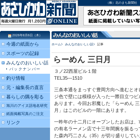
（株）北のまち新聞社 北海道
2026年8月6日（木）
今週の紙面から
ホーム
みんなのおいしい話
記事
スポーツの記録
らーめん 三日月
みんなのおいしい話
バックナンバー
３ノ22西屋ビル１階
釣り情報
TEL35―1510
元・編集長の直言
三条本通をまっすぐ豊岡方向へ進むとオ
ジ色で壁には模様が入った一際目立つビ
暮らしの隅を彫る
あります。今回お邪魔した「らーめん 三
旭川のアイヌ語地名研究
月」はこのビルの一階にあります。
紙面掲載写真のご注文
一昨年の十二月にオープンしたお店は、
リンク
の有名ラーメン店で十三年間腕を振るっ
た森内巧二さん（35）が切り盛りしてい