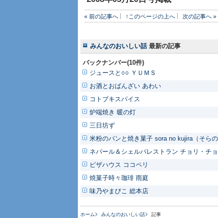
« 前の記事へ
↑このページの上へ
次の記事へ »
みんなのおいしい話
最新の記事
バックナンバー(10件)
ジュースと○○ ＹＵＭＳ
お酒とおばんざい あわい
コトブキスパイス
炉端焼き 暖の灯
三日坊ず
米粉のパンと焼き菓子 sora no kujira（そ
ネパール＆シェルパレストラン チョリ・チ
ピザハウス ココペリ
焼菓子時々珈琲 雨庭
味乃やまびこ 総本店
ホーム
みんなのおいしい話
記事