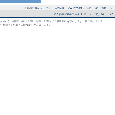
今週の紙面から
スポーツの記録
みんなのおいしい話
釣り情報
元・
紙面掲載写真のご注文
リンク
私たちについて
あさひかわ新聞に掲載の記事・写真・図表などの無断転載を禁止します。著作権は北のま
ち新聞社またはその情報提供者に属します。