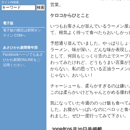
サイト内検索
営業。
ケロコからひとこと
電子版
いつもお客さんが並んでいるラーメン屋
電子版の購読は
新聞オン
て、根気よく待って食べたらおいしかっ
ライン.COM
へ
予想通り並んでいました。やっぱりしょ
あさひかわ新聞青年部
ラーメン。味が深い。どんな味か表現し
Facebookページ
でもあさ
として、何回もじっくり舌の上でスープ
ひかわ新聞ONLINEをご
わってみたけれど、どうもうまい言葉が
活用ください。
からない。私の思っている正油ラーメン
じゃない。おいしい！
チャーシューも、柔らかすぎるのは嫌い
このは柔らかいけどちゃんとかめる優れ
気になっていた今週ののっけ飯も食べて
した。お腹がいっぱいなのにペロッと食
れました。ぜひ一度行ってみて下さい。
2008年05月20日号掲載