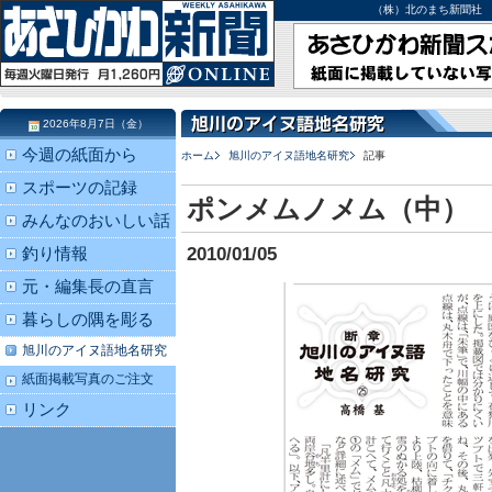
（株）北のまち新聞社 北海道
2026年8月7日（金）
今週の紙面から
ホーム
旭川のアイヌ語地名研究
記事
スポーツの記録
ポンメムノメム（中）
みんなのおいしい話
2010/01/05
釣り情報
元・編集長の直言
暮らしの隅を彫る
旭川のアイヌ語地名研究
紙面掲載写真のご注文
リンク