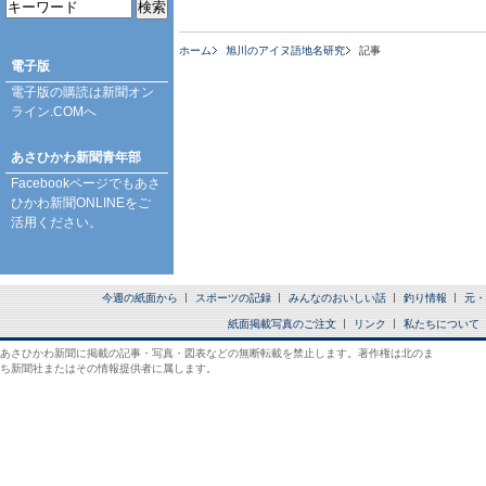
ホーム
旭川のアイヌ語地名研究
記事
電子版
電子版の購読は
新聞オン
ライン.COM
へ
あさひかわ新聞青年部
Facebookページ
でもあさ
ひかわ新聞ONLINEをご
活用ください。
今週の紙面から
スポーツの記録
みんなのおいしい話
釣り情報
元・
紙面掲載写真のご注文
リンク
私たちについて
あさひかわ新聞に掲載の記事・写真・図表などの無断転載を禁止します。著作権は北のま
ち新聞社またはその情報提供者に属します。