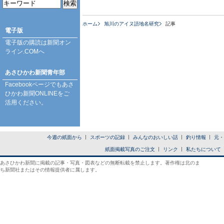
ホーム
旭川のアイヌ語地名研究
記事
電子版
電子版の購読は
新聞オン
ライン.COM
へ
あさひかわ新聞青年部
Facebookページ
でもあさ
ひかわ新聞ONLINEをご
活用ください。
今週の紙面から
スポーツの記録
みんなのおいしい話
釣り情報
元・
紙面掲載写真のご注文
リンク
私たちについて
あさひかわ新聞に掲載の記事・写真・図表などの無断転載を禁止します。著作権は北のま
ち新聞社またはその情報提供者に属します。