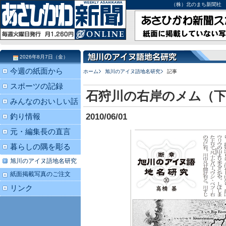
（株）北のまち新聞社 北海道
2026年8月7日（金）
今週の紙面から
ホーム
旭川のアイヌ語地名研究
記事
スポーツの記録
石狩川の右岸のメム（
みんなのおいしい話
2010/06/01
釣り情報
元・編集長の直言
暮らしの隅を彫る
旭川のアイヌ語地名研究
紙面掲載写真のご注文
リンク