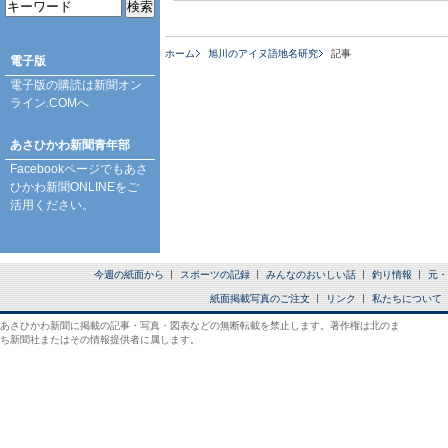
ホーム
旭川のアイヌ語地名研究
記事
電子版
電子版の購読は
新聞オン
ライン.COM
へ
あさひかわ新聞青年部
Facebookページ
でもあさ
ひかわ新聞ONLINEをご
活用ください。
今週の紙面から
スポーツの記録
みんなのおいしい話
釣り情報
元・
紙面掲載写真のご注文
リンク
私たちについて
あさひかわ新聞に掲載の記事・写真・図表などの無断転載を禁止します。著作権は北のま
ち新聞社またはその情報提供者に属します。