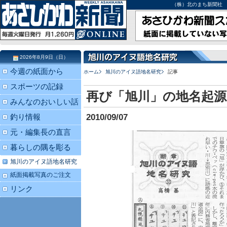
（株）北のまち新聞社 北海道
2026年8月9日（日）
今週の紙面から
ホーム
旭川のアイヌ語地名研究
記事
スポーツの記録
再び「旭川」の地名起源
みんなのおいしい話
2010/09/07
釣り情報
元・編集長の直言
暮らしの隅を彫る
旭川のアイヌ語地名研究
紙面掲載写真のご注文
リンク