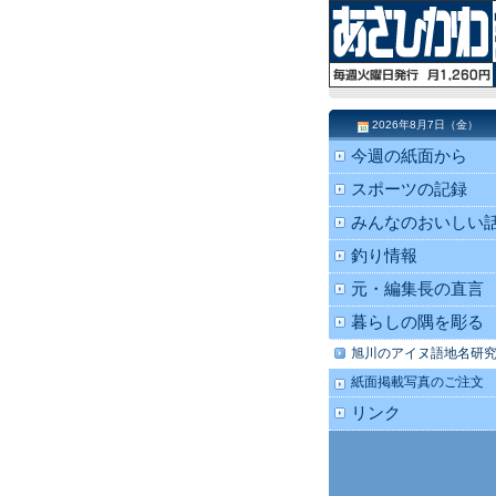
2026年8月7日（金）
今週の紙面から
スポーツの記録
みんなのおいしい
釣り情報
元・編集長の直言
暮らしの隅を彫る
旭川のアイヌ語地名研
紙面掲載写真のご注文
リンク