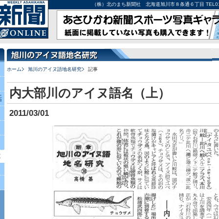
（株）北のまち新聞社 北海道旭川市８条通６丁目 TEL0166-27-
ホーム
旭川のアイヌ語地名研究
記事
内大部川のアイヌ語名（上）
話
2011/03/01
究