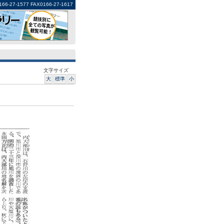
1577 FAX0166-27-1617
文字サイズ
大
標準
小