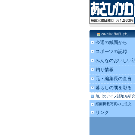
2026年8月8日（土）
今週の紙面から
スポーツの記録
みんなのおいしい
釣り情報
元・編集長の直言
暮らしの隅を彫る
旭川のアイヌ語地名研
紙面掲載写真のご注文
リンク