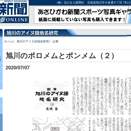
（株）北のまち新聞社 北海道旭川市８条通６丁目 TEL0166-27-
ホーム
旭川のアイヌ語地名研究
記事
旭川のポロメムとポンメム（２）
話
2020/07/07
究