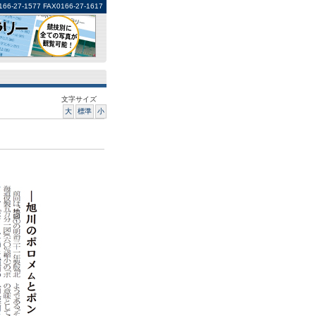
1577 FAX0166-27-1617
文字サイズ
大
標準
小