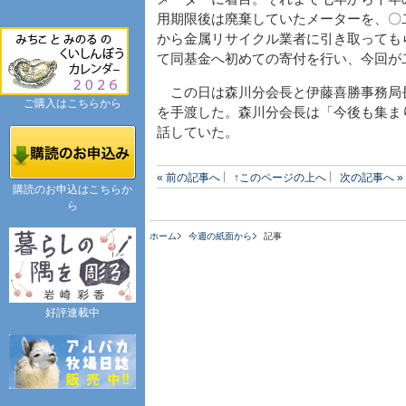
用期限後は廃棄していたメーターを、〇
から金属リサイクル業者に引き取っても
て同基金へ初めての寄付を行い、今回が
この日は森川分会長と伊藤喜勝事務局
ご購入はこちらから
を手渡した。森川分会長は「今後も集ま
話していた。
« 前の記事へ
↑このページの上へ
次の記事へ »
購読のお申込はこちらか
ら
ホーム
今週の紙面から
記事
好評連載中