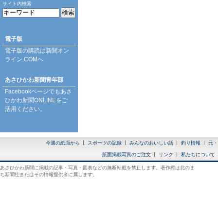
サイト内検索
電子版
電子版の購読は
新聞オン
ライン.COM
へ
あさひかわ新聞青年部
Facebookページ
でもあさ
ひかわ新聞ONLINEをご
活用ください。
今週の紙面から
スポーツの記録
みんなのおいしい話
釣り情報
元・
紙面掲載写真のご注文
リンク
私たちについて
あさひかわ新聞に掲載の記事・写真・図表などの無断転載を禁止します。著作権は北のま
ち新聞社またはその情報提供者に属します。