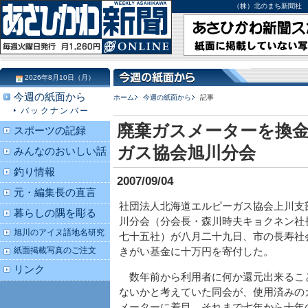
（株）北のまち新聞社 北海道
2026年8月10日（月）
今週の紙面から
ホーム
今週の紙面から
記事
バックナンバー
廃棄ガスメーターを換金
スポーツの記録
ガス協会旭川分会
みんなのおいしい話
釣り情報
2007/09/04
元・編集長の直言
社団法人北海道エルピーガス協会上川支
暮らしの隅を彫る
川分会（分会長・森川時夫キョクネン社
旭川のアイヌ語地名研究
七十五社）が八月二十九日、市の長寿社
紙面掲載写真のご注文
きがい基金に十万円を寄付した。
リンク
数年前から利用者に何か還元出来るこ
ないかと考えていた同会が、使用済みの
メーターに着目。それまで七年から十年