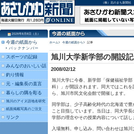
（株）北のまち新聞社 北海道
2026年8月8日（土）
今週の紙面から
ホーム
今週の紙面から
記事
バックナンバー
旭川大学新学部の開設記
スポーツの記録
みんなのおいしい話
2008/02/12
釣り情報
旭川大学に今春、新学部「保健福祉学部
元・編集長の直言
科）」が開設されます。同大ではこれを
暮らしの隅を彫る
ら、旭川市民文化会館で開催します。
旭川のアイヌ語地名研究
同学部は、少子高齢化時代の北海道で豊
紙面掲載写真のご注文
こと目指しています。当日は、同大学長
リンク
学部の理念やその授業内容について話し
入場無料。申し込み、問い合わせは旭川大