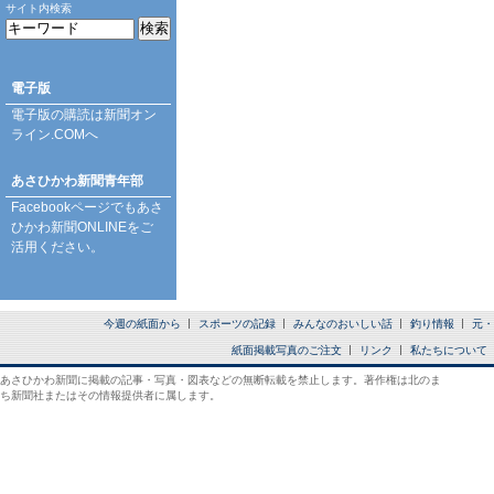
サイト内検索
電子版
電子版の購読は
新聞オン
ライン.COM
へ
あさひかわ新聞青年部
Facebookページ
でもあさ
ひかわ新聞ONLINEをご
活用ください。
今週の紙面から
スポーツの記録
みんなのおいしい話
釣り情報
元・
紙面掲載写真のご注文
リンク
私たちについて
あさひかわ新聞に掲載の記事・写真・図表などの無断転載を禁止します。著作権は北のま
ち新聞社またはその情報提供者に属します。