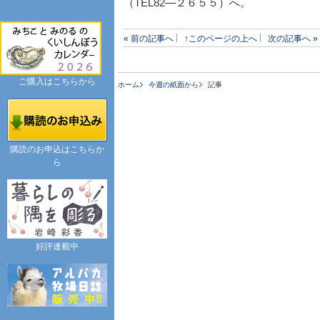
（TEL82―２６５５）へ。
« 前の記事へ
↑このページの上へ
次の記事へ »
ご購入はこちらから
ホーム
今週の紙面から
記事
購読のお申込はこちらか
ら
好評連載中