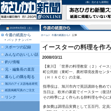
（株）北のまち新聞社 北海道
2026年8月8日（土）
今週の紙面から
ホーム
今週の紙面から
記事
バックナンバー
イースターの料理を作
スポーツの記録
みんなのおいしい話
2008/03/11
釣り情報
【東川】「世界の料理教室（２）イース
元・編集長の直言
町公民館（東町一、農村環境改善センタ
暮らしの隅を彫る
（ＨＩＡＣＣ）の主催。
旭川のアイヌ語地名研究
指導役は、旭川市内で英語講師を務めて
紙面掲載写真のご注文
当日は、欧米の家庭でイースター（復活
リンク
その時季によく作られる卵料理を中心に
参加費は調理品実費として五百円。定員