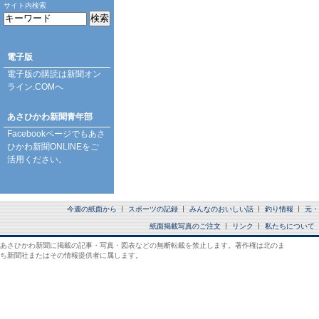
サイト内検索
電子版
電子版の購読は
新聞オン
ライン.COM
へ
あさひかわ新聞青年部
Facebookページ
でもあさ
ひかわ新聞ONLINEをご
活用ください。
今週の紙面から
スポーツの記録
みんなのおいしい話
釣り情報
元・
紙面掲載写真のご注文
リンク
私たちについて
あさひかわ新聞に掲載の記事・写真・図表などの無断転載を禁止します。著作権は北のま
ち新聞社またはその情報提供者に属します。