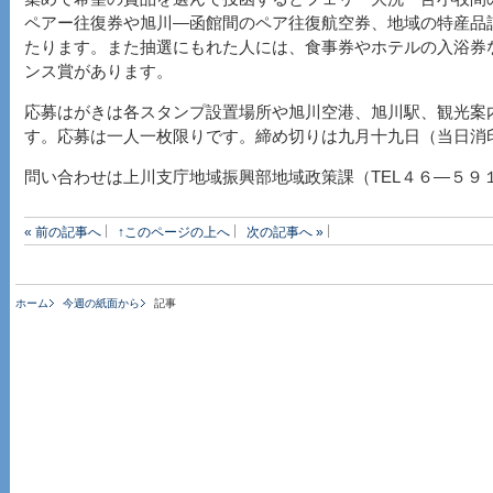
ペアー往復券や旭川―函館間のペア往復航空券、地域の特産品
たります。また抽選にもれた人には、食事券やホテルの入浴券
ンス賞があります。
応募はがきは各スタンプ設置場所や旭川空港、旭川駅、観光案
す。応募は一人一枚限りです。締め切りは九月十九日（当日消
問い合わせは上川支庁地域振興部地域政策課（TEL４６―５９
« 前の記事へ
↑このページの上へ
次の記事へ »
ホーム
今週の紙面から
記事