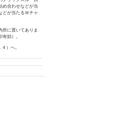
詰め合わせなどが当
などが当たるＷチャ
内所に置いてありま
印有効）。
１４）へ。