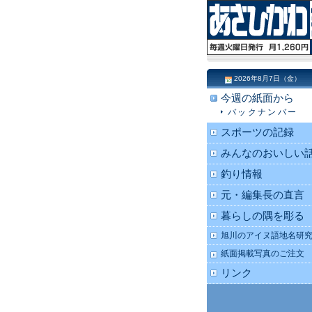
2026年8月7日（金）
今週の紙面から
バックナンバー
スポーツの記録
みんなのおいしい
釣り情報
元・編集長の直言
暮らしの隅を彫る
旭川のアイヌ語地名研
紙面掲載写真のご注文
リンク