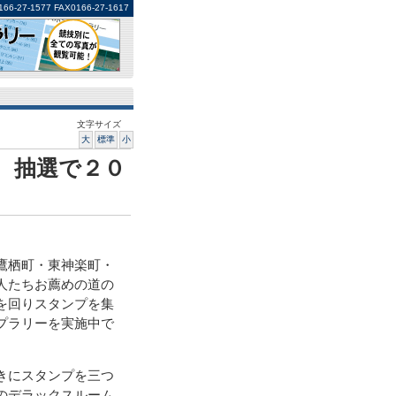
1577 FAX0166-27-1617
文字サイズ
大
標準
小
 抽選で２０
鷹栖町・東神楽町・
人たちお薦めの道の
を回りスタンプを集
プラリーを実施中で
きにスタンプを三つ
のデラックスルーム