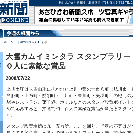
（株）北のまち新聞社 北海道旭川市８条通６丁目 TEL0166-27-
ホーム
今週の紙面から
記事
大雪カムイミンタラ スタンプラリー
０人に素敵な賞品
話
2008/07/22
上川支庁は大雪山系に抱かれた上川中部の一市八町（旭川市・
当麻町・比布町・愛別町・上川町・東川町・美瑛町）の地元の
究
駅やレストラン、菓子処、ホテルなどのスタンプ設置ポイント
めて応募すると、抽選で約二百人に素敵な賞品が当たるスタン
す。
スタンプ設置場所は九十五カ所。ここを回り、指定の応募はが
集めて希望の賞品を選んで投函するとフェリー大洗―苫小牧間