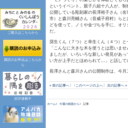
というイベント。親子八組十八人が、制
公開している彫刻家の長澤裕子さん（名
市）と森川亮輔さん（音威子府村）らと
どを使って、ノミや金づちを手に、オリ
だ。
ご購入はこちらから
奨生くん（７つ）と幸生くん（４つ）と
「こんなに大きな木を使うとは思いませ
ましたが、いろいろな新しい発見があっ
購読のお申込はこちらか
い方が上手だとほめられて…」と話して
ら
長澤さんと森川さんの公開制作は、今月
« 前の記事へ
↑このページの上へ
次の記事へ »
好評連載中
ホーム
今週の紙面から
記事