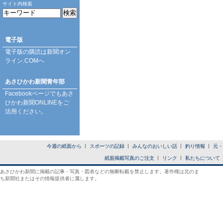
サイト内検索
電子版
電子版の購読は
新聞オン
ライン.COM
へ
あさひかわ新聞青年部
Facebookページ
でもあさ
ひかわ新聞ONLINEをご
活用ください。
今週の紙面から
スポーツの記録
みんなのおいしい話
釣り情報
元・
紙面掲載写真のご注文
リンク
私たちについて
あさひかわ新聞に掲載の記事・写真・図表などの無断転載を禁止します。著作権は北のま
ち新聞社またはその情報提供者に属します。