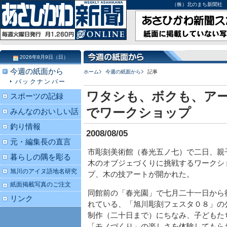
（株）北のまち新聞社 北海道
2026年8月9日（日）
今週の紙面から
ホーム
今週の紙面から
記事
バックナンバー
ワタシも、ボクも、ア
スポーツの記録
でワークショップ
みんなのおいしい話
釣り情報
2008/08/05
元・編集長の直言
市彫刻美術館（春光五ノ七）で二日、親
暮らしの隅を彫る
木のオブジェづくりに挑戦するワークシ
旭川のアイヌ語地名研究
プ、木の技アートが開かれた。
紙面掲載写真のご注文
同館前の「春光園」で七月二十一日から
リンク
れている、「旭川彫刻フェスタ０８」の
制作（二十日まで）にちなみ、子どもた
「モノづくり」の楽しさを体験してもら