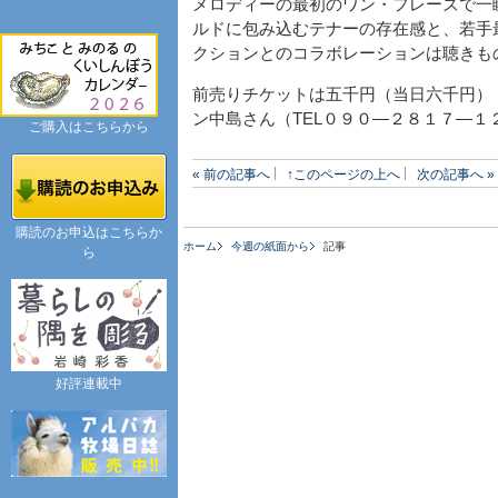
メロディーの最初のワン・フレーズで一
ルドに包み込むテナーの存在感と、若手
クションとのコラボレーションは聴きも
前売りチケットは五千円（当日六千円）
ン中島さん（TEL０９０―２８１７―１
ご購入はこちらから
« 前の記事へ
↑このページの上へ
次の記事へ »
購読のお申込はこちらか
ホーム
今週の紙面から
記事
ら
好評連載中