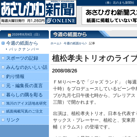
（株）北のまち新聞社 北海道
2026年8月9日（日）
今週の紙面から
ホーム
今週の紙面から
記事
バックナンバー
植松孝夫トリオのライ
スポーツの記録
みんなのおいしい話
2008/08/26
釣り情報
ＦＭりべーるで「ジャズ ランド」（毎
元・編集長の直言
十時）をプロデュースしているビーン中
暮らしの隅を彫る
ブが九月七日午後七時から、ブレリアス
三階）で開かれます。
旭川のアイヌ語地名研究
紙面掲載写真のご注文
出演は、植松孝夫トリオ。日本を代表す
リンク
サックス・プレーヤー、植松と、安東昇
輔（ドラムス）の登場です。