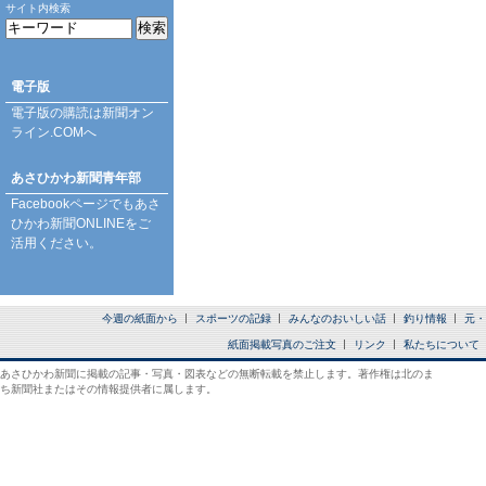
サイト内検索
電子版
電子版の購読は
新聞オン
ライン.COM
へ
あさひかわ新聞青年部
Facebookページ
でもあさ
ひかわ新聞ONLINEをご
活用ください。
今週の紙面から
スポーツの記録
みんなのおいしい話
釣り情報
元・
紙面掲載写真のご注文
リンク
私たちについて
あさひかわ新聞に掲載の記事・写真・図表などの無断転載を禁止します。著作権は北のま
ち新聞社またはその情報提供者に属します。