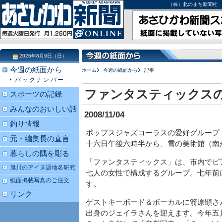
（株）北のまち新聞社 北海道
2026年8月9日（日）
今週の紙面から
ホーム
今週の紙面から
記事
バックナンバー
ファンタスティックス
スポーツの記録
みんなのおいしい話
2008/11/04
釣り情報
ポップスジャズコーラスの愛好グループ
元・編集長の直言
十六日午後六時半から、雪の美術館（南
暮らしの隅を彫る
「ファンタスティックス」は、市内でピ
旭川のアイヌ語地名研究
七人の女性で構成するグループ。七年前
紙面掲載写真のご注文
す。
リンク
ゲストキーボード＆ボーカルに箭原顕さ
出身のジェイラさんを迎えます。今年五