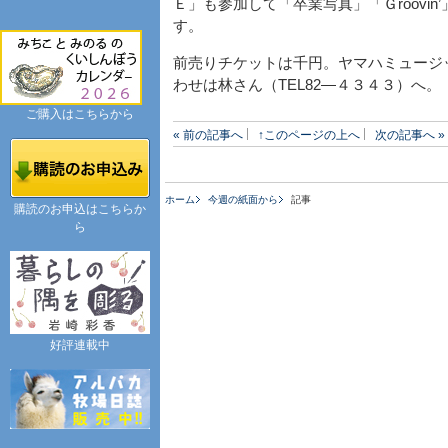
Ｅ」も参加して「卒業写真」「Ｇroovin’
す。
前売りチケットは千円。ヤマハミュージ
わせは林さん（TEL82―４３４３）へ。
ご購入はこちらから
« 前の記事へ
↑このページの上へ
次の記事へ »
ホーム
今週の紙面から
記事
購読のお申込はこちらか
ら
好評連載中