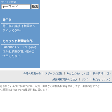
サイト内検索
電子版
電子版の購読は
新聞オン
ライン.COM
へ
あさひかわ新聞青年部
Facebookページ
でもあさ
ひかわ新聞ONLINEをご
活用ください。
今週の紙面から
スポーツの記録
みんなのおいしい話
釣り情報
元・
紙面掲載写真のご注文
リンク
私たちについて
あさひかわ新聞に掲載の記事・写真・図表などの無断転載を禁止します。著作権は北のま
ち新聞社またはその情報提供者に属します。