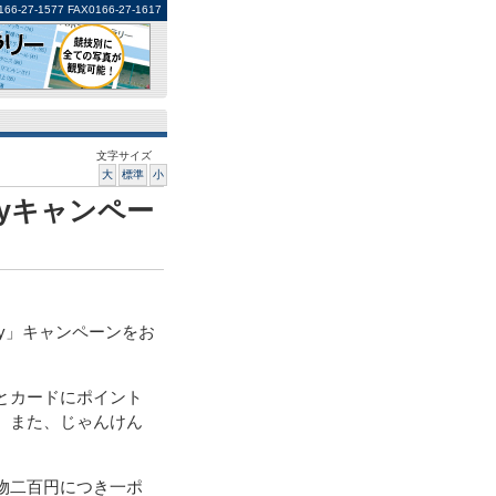
1577 FAX0166-27-1617
文字サイズ
大
標準
小
pyキャンペー
py」キャンペーンをお
とカードにポイント
。また、じゃんけん
物二百円につき一ポ