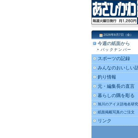
2026年8月7日（金）
今週の紙面から
バックナンバー
スポーツの記録
みんなのおいしい
釣り情報
元・編集長の直言
暮らしの隅を彫る
旭川のアイヌ語地名研
紙面掲載写真のご注文
リンク