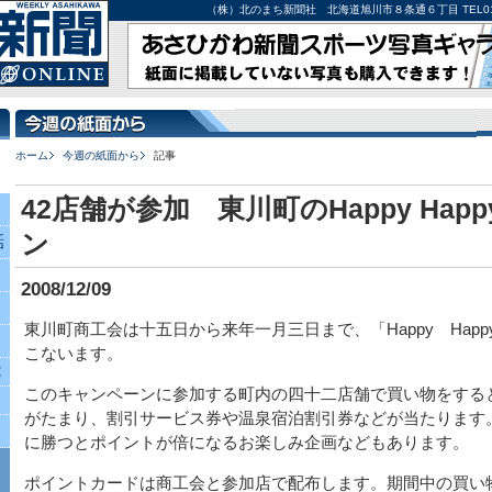
（株）北のまち新聞社 北海道旭川市８条通６丁目 TEL0166-27-
ホーム
今週の紙面から
記事
42店舗が参加 東川町のHappy Hap
ン
話
2008/12/09
東川町商工会は十五日から来年一月三日まで、「Happy Hap
こないます。
究
このキャンペーンに参加する町内の四十二店舗で買い物をする
がたまり、割引サービス券や温泉宿泊割引券などが当たります
に勝つとポイントが倍になるお楽しみ企画などもあります。
ポイントカードは商工会と参加店で配布します。期間中の買い