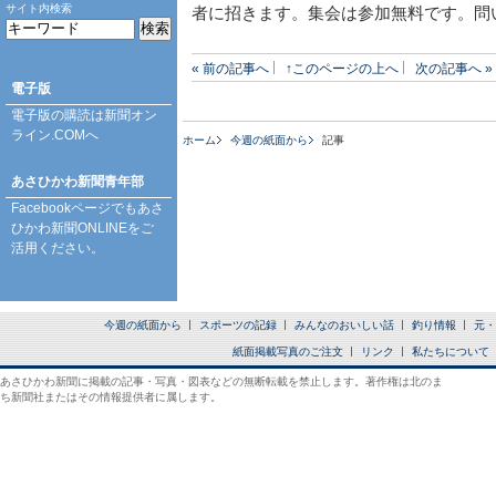
サイト内検索
者に招きます。集会は参加無料です。問
« 前の記事へ
↑このページの上へ
次の記事へ »
電子版
電子版の購読は
新聞オン
ライン.COM
へ
ホーム
今週の紙面から
記事
あさひかわ新聞青年部
Facebookページ
でもあさ
ひかわ新聞ONLINEをご
活用ください。
今週の紙面から
スポーツの記録
みんなのおいしい話
釣り情報
元・
紙面掲載写真のご注文
リンク
私たちについて
あさひかわ新聞に掲載の記事・写真・図表などの無断転載を禁止します。著作権は北のま
ち新聞社またはその情報提供者に属します。