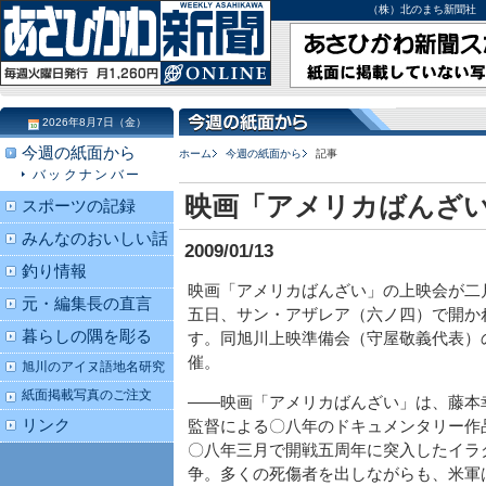
（株）北のまち新聞社 北海道
2026年8月7日（金）
今週の紙面から
ホーム
今週の紙面から
記事
バックナンバー
映画「アメリカばんざ
スポーツの記録
みんなのおいしい話
2009/01/13
釣り情報
映画「アメリカばんざい」の上映会が二
元・編集長の直言
五日、サン・アザレア（六ノ四）で開か
暮らしの隅を彫る
す。同旭川上映準備会（守屋敬義代表）
催。
旭川のアイヌ語地名研究
紙面掲載写真のご注文
――映画「アメリカばんざい」は、藤本
リンク
監督による〇八年のドキュメンタリー作
〇八年三月で開戦五周年に突入したイラ
争。多くの死傷者を出しながらも、米軍