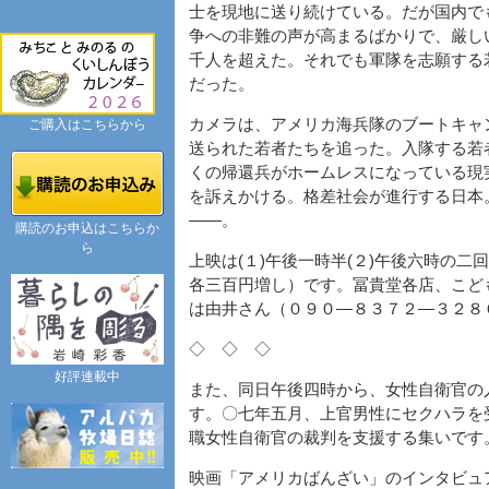
士を現地に送り続けている。だが国内で
争への非難の声が高まるばかりで、厳し
千人を超えた。それでも軍隊を志願する
だった。
カメラは、アメリカ海兵隊のブートキャ
ご購入はこちらから
送られた若者たちを追った。入隊する若
くの帰還兵がホームレスになっている現
を訴えかける。格差社会が進行する日本
――。
購読のお申込はこちらか
ら
上映は(１)午後一時半(２)午後六時の
各三百円増し）です。冨貴堂各店、こど
は由井さん（０９０―８３７２―３２８
◇ ◇ ◇
好評連載中
また、同日午後四時から、女性自衛官の
す。〇七年五月、上官男性にセクハラを
職女性自衛官の裁判を支援する集いです
映画「アメリカばんざい」のインタビュ