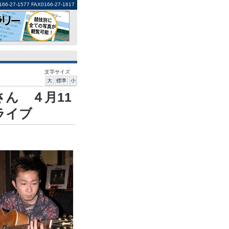
1577 FAX0166-27-1617
文字サイズ
大
標準
小
ん ４月11
ライブ