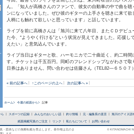
今回、叢舎でのライブを企画したのは、東川町在住の元バスガ
ん。「知人が高橋さんのファンで、彼女の自動車の中で曲を聴
ンになっていました。ぜひ彼のギターの上手さを聴きに来て欲
人柄にも触れて欲しいと思っています」と話しています。
ライブを前に高橋さんは「旭川に来て八年目、またＣＤデビュ
た今、“ようやく行ける”という状況が見えてきました。応援し
えたい」と意気込んでいます。
ライブ当日はギターと歌、ハーモニカで二十曲近く、約二時間
す。チケットは千五百円。同町のフレンドシップながわさで取
日券はありません。問い合わせは佐藤さん（TEL82―６５０７
« 前の記事へ
↑このページの上へ
次の記事へ »
ホーム
今週の紙面から
記事
から
スポーツの記録
みんなのおいしい話
釣り情報
元・編集長の直言
旭川のアイヌ語
紙面掲載写真のご注文
リンク
私たちについて
お問い合わせ
真・図表などの無断転載を禁止します。著作権は北のま
© KITANOMACHI NE
属します。