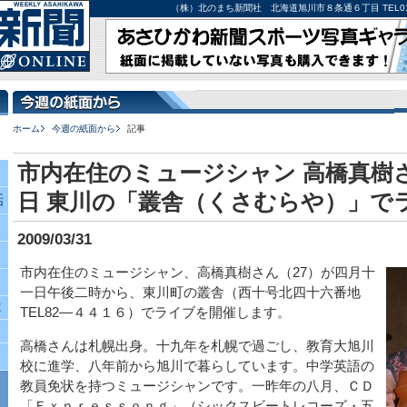
（株）北のまち新聞社 北海道旭川市８条通６丁目 TEL0166-27-
ホーム
今週の紙面から
記事
市内在住のミュージシャン 高橋真樹さ
日 東川の「叢舎（くさむらや）」で
話
2009/03/31
市内在住のミュージシャン、高橋真樹さん（27）が四月十
一日午後二時から、東川町の叢舎（西十号北四十六番地
究
TEL82―４４１６）でライブを開催します。
高橋さんは札幌出身。十九年を札幌で過ごし、教育大旭川
校に進学、八年前から旭川で暮らしています。中学英語の
教員免状を持つミュージシャンです。一昨年の八月、ＣＤ
「Ｅｘｐｒｅｓｓｏｎｇ」（シックスビートレコーズ・五