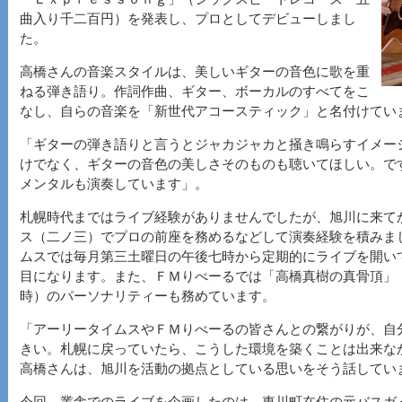
曲入り千二百円）を発表し、プロとしてデビューしまし
た。
高橋さんの音楽スタイルは、美しいギターの音色に歌を重
ねる弾き語り。作詞作曲、ギター、ボーカルのすべてをこ
なし、自らの音楽を「新世代アコースティック」と名付けてい
「ギターの弾き語りと言うとジャカジャカと掻き鳴らすイメー
けでなく、ギターの音色の美しさそのものも聴いてほしい。で
メンタルも演奏しています」。
札幌時代まではライブ経験がありませんでしたが、旭川に来て
ス（二ノ三）でプロの前座を務めるなどして演奏経験を積みま
ムスでは毎月第三土曜日の午後七時から定期的にライブを開い
目になります。また、ＦＭりべーるでは「高橋真樹の真骨頂」
時）のパーソナリティーも務めています。
「アーリータイムスやＦＭりべーるの皆さんとの繋がりが、自
きい。札幌に戻っていたら、こうした環境を築くことは出来な
高橋さんは、旭川を活動の拠点としている思いをそう話してい