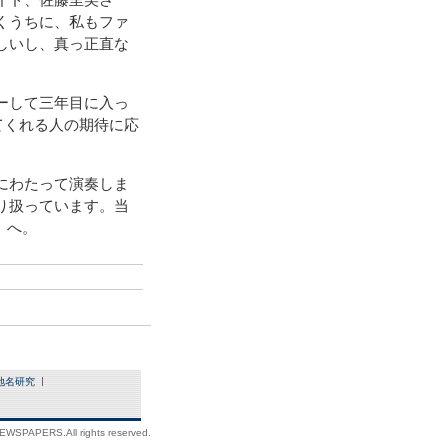
イド、佐藤里美さ
くうちに、私もファ
しいし、真っ正直な
ーして三年目に入っ
てくれる人の期待に応
にわたって演奏しま
り扱っています。当
）へ。
地名研究
WSPAPERS.All rights reserved.