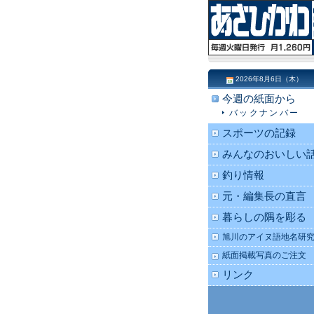
2026年8月6日（木）
今週の紙面から
バックナンバー
スポーツの記録
みんなのおいしい
釣り情報
元・編集長の直言
暮らしの隅を彫る
旭川のアイヌ語地名研
紙面掲載写真のご注文
リンク