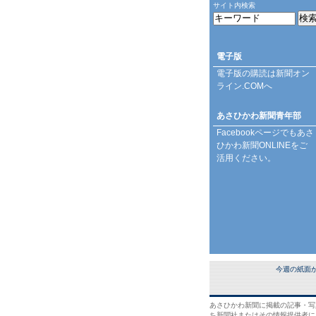
サイト内検索
電子版
電子版の購読は
新聞オン
ライン.COM
へ
あさひかわ新聞青年部
Facebookページ
でもあさ
ひかわ新聞ONLINEをご
活用ください。
今週の紙面
あさひかわ新聞に掲載の記事・写
ち新聞社またはその情報提供者に