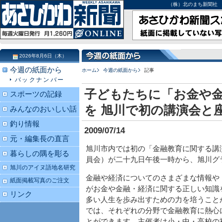
（株）北のまち新聞社 北海道
2026年8月6日（木）
今週の紙面から
ホーム
今週の紙面から
記事
バックナンバー
子どもたちに「お金や
スポーツの記録
を 旭川で初の講演会と
みんなのおいしい話
釣り情報
2009/07/14
元・編集長の直言
旭川市内では初の「金融教育に関する講
暮らしの隅を彫る
員会）が二十九日午後一時から、旭川グ
旭川のアイヌ語地名研究
金融や経済についてのさまざまな情報や
紙面掲載写真のご注文
がお金や金融・経済に関する正しい知識
リンク
多い人生を歩み出すための力を培うこと
では、それぞれの分野で金融教育に熱心
とができます。主催者は小・中・高校の