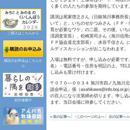
く多くの人たちの参加を期待しています
講演は尾家啓之さん（日銀旭川事務所長
いて」と、いちのせかつみさん（ＦＰ・
育が必要なワケ」の二題。その後、いち
ご購入はこちらから
済調査室長）、松崎英司さん（旭川信用
ＦＰ協会道北支部長）、水谷千佳さん（
ルディスカッションがおこなわれます。
入場は無料ですが、申し込みが必要です
購読のお申込はこちらか
名）・電話番号・住所を明記の上、TEL
ら
し込みも受け付けます。
〒０７０―００３４ 旭川市四ノ九旭川北
談会申込」係（asahikawa@info.bo
の百人になり次第締め切ります。申し込
好評連載中
ます。当日会場に持参してください。
« 前の記事へ
↑このページの上へ
次の記事へ »