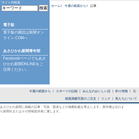
サイト内検索
ホーム
今週の紙面から
記事
電子版
電子版の購読は
新聞オン
ライン.COM
へ
あさひかわ新聞青年部
Facebookページ
でもあさ
ひかわ新聞ONLINEをご
活用ください。
今週の紙面から
スポーツの記録
みんなのおいしい話
釣り情報
元・
紙面掲載写真のご注文
リンク
私たちについて
あさひかわ新聞に掲載の記事・写真・図表などの無断転載を禁止します。著作権は北のま
ち新聞社またはその情報提供者に属します。