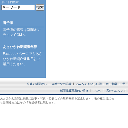
サイト内検索
電子版
電子版の購読は
新聞オン
ライン.COM
へ
あさひかわ新聞青年部
Facebookページ
でもあさ
ひかわ新聞ONLINEをご
活用ください。
今週の紙面から
スポーツの記録
みんなのおいしい話
釣り情報
元・
紙面掲載写真のご注文
リンク
私たちについて
あさひかわ新聞に掲載の記事・写真・図表などの無断転載を禁止します。著作権は北のま
ち新聞社またはその情報提供者に属します。