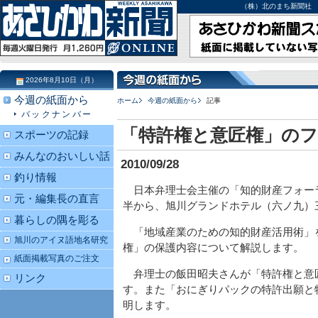
（株）北のまち新聞社 北海道
2026年8月10日（月）
今週の紙面から
ホーム
今週の紙面から
記事
バックナンバー
「特許権と意匠権」の
スポーツの記録
みんなのおいしい話
2010/09/28
釣り情報
日本弁理士会主催の「知的財産フォーラ
元・編集長の直言
半から、旭川グランドホテル（六ノ九）
暮らしの隅を彫る
「地域産業のための知的財産活用術」
旭川のアイヌ語地名研究
権」の保護内容について解説します。
紙面掲載写真のご注文
弁理士の飯田昭夫さんが「特許権と意
リンク
す。また「おにぎりパックの特許出願と
明します。