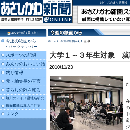
（株）北のまち新聞社 北海道
2026年8月8日（土）
今週の紙面から
ホーム
今週の紙面から
記事
バックナンバー
大学１～３年生対象 就
スポーツの記録
みんなのおいしい話
2010/11/23
釣り情報
元・編集長の直言
た
暮らしの隅を彫る
旭川のアイヌ語地名研究
在
紙面掲載写真のご注文
の
リンク
中
道
ジ