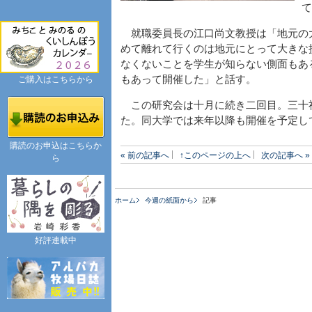
て
就職委員長の江口尚文教授は「地元の
めて離れて行くのは地元にとって大きな
なくないことを学生が知らない側面もあ
もあって開催した」と話す。
ご購入はこちらから
この研究会は十月に続き二回目。三十
た。同大学では来年以降も開催を予定し
購読のお申込はこちらか
« 前の記事へ
↑このページの上へ
次の記事へ »
ら
ホーム
今週の紙面から
記事
好評連載中