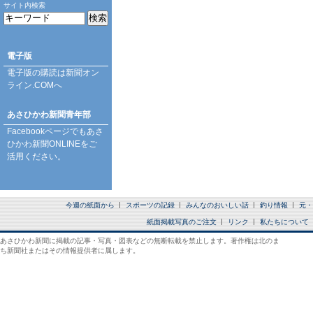
サイト内検索
電子版
電子版の購読は
新聞オン
ライン.COM
へ
あさひかわ新聞青年部
Facebookページ
でもあさ
ひかわ新聞ONLINEをご
活用ください。
今週の紙面から
スポーツの記録
みんなのおいしい話
釣り情報
元・
紙面掲載写真のご注文
リンク
私たちについて
あさひかわ新聞に掲載の記事・写真・図表などの無断転載を禁止します。著作権は北のま
ち新聞社またはその情報提供者に属します。