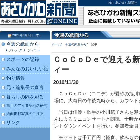
（株）北のまち新聞社 北海道
2026年8月6日（木）
今週の紙面から
ホーム
今週の紙面から
記事
バックナンバー
ＣｏＣｏＤｅで迎える
スポーツの記録
ィー
みんなのおいしい話
釣り情報
2010/11/30
元・編集長の直言
ＣｏＣｏＤｅ（ココデ）が愛称の旭川
暮らしの隅を彫る
場に、大晦日の午後九時から、カウント
旭川のアイヌ語地名研究
当日は俳優・歌手の小川範子さんを迎
紙面掲載写真のご注文
んによるミニコンサートと朗読。十時か
リンク
ントダウンイベントを行い、参加者全員
チケットは千五百円（軽食、飲みもの