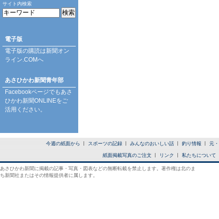
サイト内検索
電子版
電子版の購読は
新聞オン
ライン.COM
へ
あさひかわ新聞青年部
Facebookページ
でもあさ
ひかわ新聞ONLINEをご
活用ください。
今週の紙面から
スポーツの記録
みんなのおいしい話
釣り情報
元・
紙面掲載写真のご注文
リンク
私たちについて
あさひかわ新聞に掲載の記事・写真・図表などの無断転載を禁止します。著作権は北のま
ち新聞社またはその情報提供者に属します。