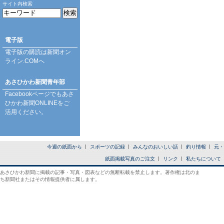
サイト内検索
電子版
電子版の購読は
新聞オン
ライン.COM
へ
あさひかわ新聞青年部
Facebookページ
でもあさ
ひかわ新聞ONLINEをご
活用ください。
今週の紙面から
スポーツの記録
みんなのおいしい話
釣り情報
元・
紙面掲載写真のご注文
リンク
私たちについて
あさひかわ新聞に掲載の記事・写真・図表などの無断転載を禁止します。著作権は北のま
ち新聞社またはその情報提供者に属します。