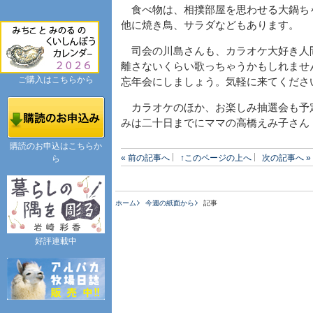
食べ物は、相撲部屋を思わせる大鍋ち
他に焼き鳥、サラダなどもあります。
司会の川島さんも、カラオケ大好き人
離さないくらい歌っちゃうかもしれませ
ご購入はこちらから
忘年会にしましょう。気軽に来てくださ
カラオケのほか、お楽しみ抽選会も予
みは二十日までにママの高橋えみ子さん
購読のお申込はこちらか
« 前の記事へ
↑このページの上へ
次の記事へ »
ら
ホーム
今週の紙面から
記事
好評連載中