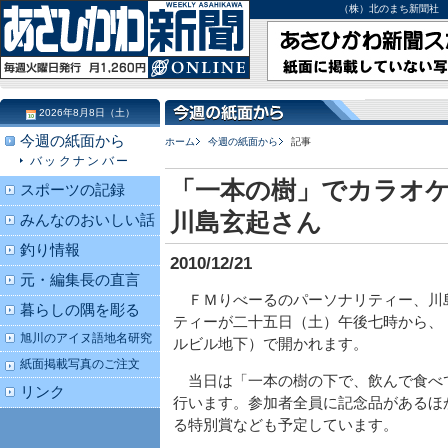
（株）北のまち新聞社 北海道
2026年8月8日（土）
今週の紙面から
ホーム
今週の紙面から
記事
バックナンバー
「一本の樹」でカラオ
スポーツの記録
川島玄起さん
みんなのおいしい話
釣り情報
2010/12/21
元・編集長の直言
ＦＭりべーるのパーソナリティー、川
暮らしの隅を彫る
ティーが二十五日（土）午後七時から、
旭川のアイヌ語地名研究
ルビル地下）で開かれます。
紙面掲載写真のご注文
当日は「一本の樹の下で、飲んで食べ
リンク
行います。参加者全員に記念品があるほ
る特別賞なども予定しています。