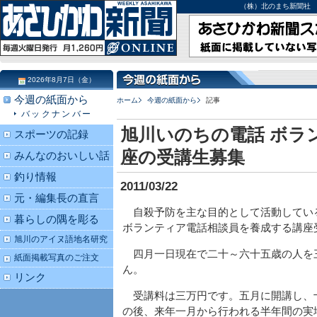
（株）北のまち新聞社 北海道
2026年8月7日（金）
今週の紙面から
ホーム
今週の紙面から
記事
バックナンバー
旭川いのちの電話 ボラ
スポーツの記録
座の受講生募集
みんなのおいしい話
釣り情報
2011/03/22
元・編集長の直言
自殺予防を主な目的として活動してい
暮らしの隅を彫る
ボランティア電話相談員を養成する講座
旭川のアイヌ語地名研究
四月一日現在で二十～六十五歳の人を
紙面掲載写真のご注文
ん。
リンク
受講料は三万円です。五月に開講し、
の後、来年一月から行われる半年間の実