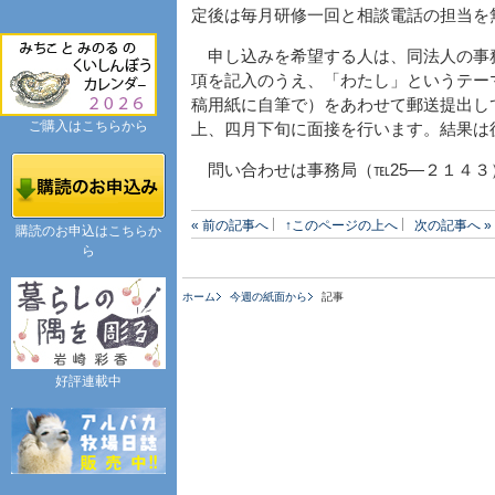
定後は毎月研修一回と相談電話の担当を
申し込みを希望する人は、同法人の事
項を記入のうえ、「わたし」というテー
稿用紙に自筆で）をあわせて郵送提出し
ご購入はこちらから
上、四月下旬に面接を行います。結果は
問い合わせは事務局（℡25―２１４３
« 前の記事へ
↑このページの上へ
次の記事へ »
購読のお申込はこちらか
ら
ホーム
今週の紙面から
記事
好評連載中