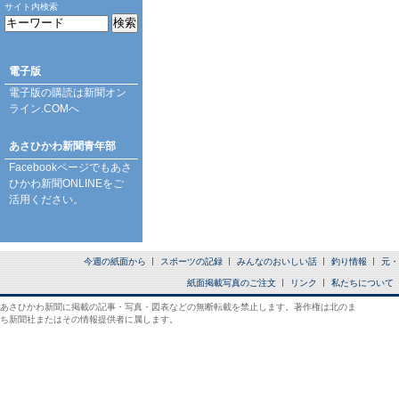
サイト内検索
電子版
電子版の購読は
新聞オン
ライン.COM
へ
あさひかわ新聞青年部
Facebookページ
でもあさ
ひかわ新聞ONLINEをご
活用ください。
今週の紙面から
スポーツの記録
みんなのおいしい話
釣り情報
元・
紙面掲載写真のご注文
リンク
私たちについて
あさひかわ新聞に掲載の記事・写真・図表などの無断転載を禁止します。著作権は北のま
ち新聞社またはその情報提供者に属します。