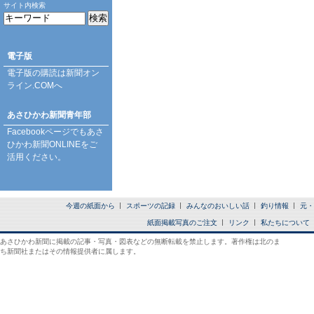
サイト内検索
電子版
電子版の購読は
新聞オン
ライン.COM
へ
あさひかわ新聞青年部
Facebookページ
でもあさ
ひかわ新聞ONLINEをご
活用ください。
今週の紙面から
スポーツの記録
みんなのおいしい話
釣り情報
元・
紙面掲載写真のご注文
リンク
私たちについて
あさひかわ新聞に掲載の記事・写真・図表などの無断転載を禁止します。著作権は北のま
ち新聞社またはその情報提供者に属します。