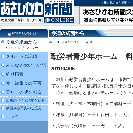
（株）北のまち新聞社 北海道
2026年8月6日（木）
今週の紙面から
ホーム
今週の紙面から
記事
バックナンバー
勤労者青少年ホーム 料
スポーツの記録
みんなのおいしい話
2011/04/05
釣り情報
旭川市勤労者青少年ホームは、市内で
元・編集長の直言
室を開催します。開講期間は五月十六日
暮らしの隅を彫る
二時間、会場はときわ市民ホール（五ノ
旭川のアイヌ語地名研究
・料理（火・水・木曜日）＝受講料三千
紙面掲載写真のご注文
・洋裁（月曜日）＝千五百円、十五人。
リンク
・英会話（火曜日）＝千円、二十人。