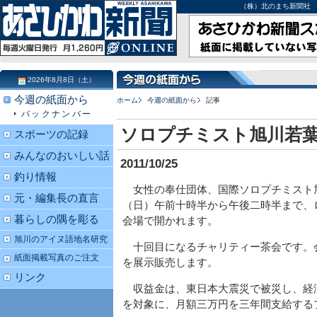
（株）北のまち新聞社 北海道
2026年8月8日（土）
今週の紙面から
ホーム
今週の紙面から
記事
バックナンバー
ソロプチミスト旭川若
スポーツの記録
みんなのおいしい話
2011/10/25
釣り情報
女性の奉仕団体、国際ソロプチミスト
元・編集長の直言
（日）午前十時半から午後二時半まで、
暮らしの隅を彫る
会場で開かれます。
旭川のアイヌ語地名研究
十回目になるチャリティー茶会です。
紙面掲載写真のご注文
を展示販売します。
リンク
収益金は、東日本大震災で被災し、経
を対象に、月額三万円を三年間支給する