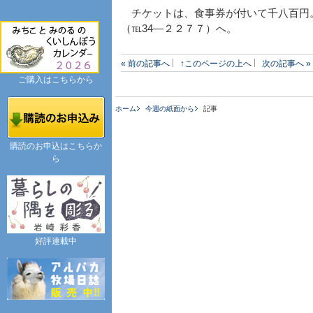
チケットは、食事券が付いて千八百円
（℡34―２２７７）へ。
« 前の記事へ
↑このページの上へ
次の記事へ »
ご購入はこちらから
ホーム
今週の紙面から
記事
購読のお申込はこちらか
ら
好評連載中