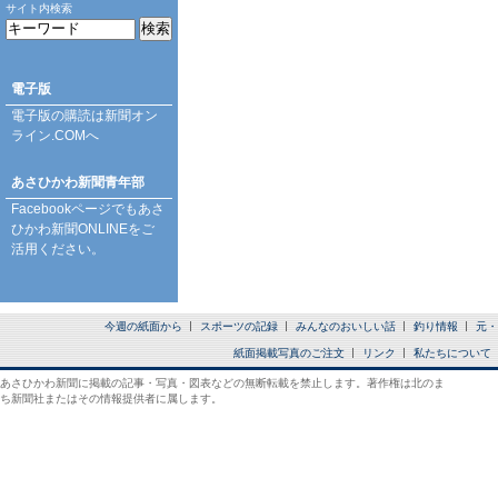
サイト内検索
電子版
電子版の購読は
新聞オン
ライン.COM
へ
あさひかわ新聞青年部
Facebookページ
でもあさ
ひかわ新聞ONLINEをご
活用ください。
今週の紙面から
スポーツの記録
みんなのおいしい話
釣り情報
元・
紙面掲載写真のご注文
リンク
私たちについて
あさひかわ新聞に掲載の記事・写真・図表などの無断転載を禁止します。著作権は北のま
ち新聞社またはその情報提供者に属します。