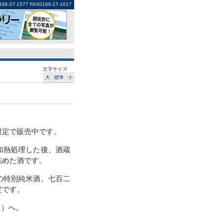
1577 FAX0166-27-1617
文字サイズ
大
標準
小
定で販売中です。
加熱処理した後、酒蔵
詰めた酒です。
の特別純米酒。七百二
定です。
７）へ。