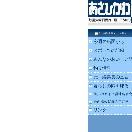
2026年8月7日（金）
今週の紙面から
スポーツの記録
みんなのおいしい
釣り情報
元・編集長の直言
暮らしの隅を彫る
旭川のアイヌ語地名研
紙面掲載写真のご注文
リンク