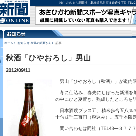
（株）北のまち新聞社 北海道旭川市８条通６丁目 TEL0166-27-
ホーム
お知らせ
,
今週の紙面から
記事
秋酒「ひやおろし」男山
話
2012/09/11
男山「ひやおろし（秋酒）」が道内限
冬に仕込み、春先にしぼった新酒を
究
の中にひと夏置き、熟成したところを
日本酒度プラス五、精米歩合五八％
十㍉㍑千三百円（税込み）。五千本限
問い合わせは同社（TEL48―３７７