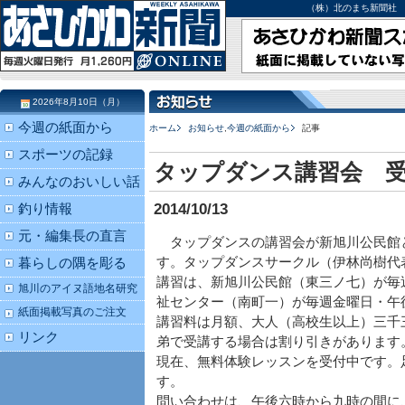
（株）北のまち新聞社 北海道
2026年8月10日（月）
今週の紙面から
ホーム
お知らせ
,
今週の紙面から
記事
スポーツの記録
タップダンス講習会 
みんなのおいしい話
2014/10/13
釣り情報
元・編集長の直言
タップダンスの講習会が新旭川公民館
す。タップダンスサークル（伊林尚樹代
暮らしの隅を彫る
講習は、新旭川公民館（東三ノ七）が毎
旭川のアイヌ語地名研究
祉センター（南町一）が毎週金曜日・午
紙面掲載写真のご注文
講習料は月額、大人（高校生以上）三千
リンク
弟で受講する場合は割り引きがあります
現在、無料体験レッスンを受付中です。
す。
問い合わせは、午後六時から九時の間に