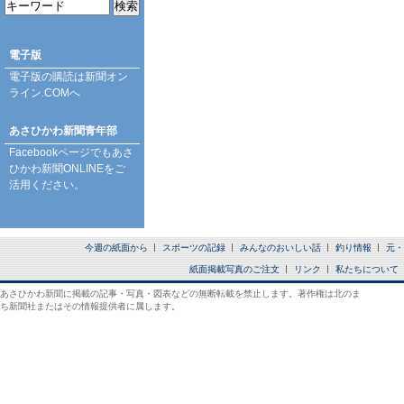
電子版
電子版の購読は
新聞オン
ライン.COM
へ
あさひかわ新聞青年部
Facebookページ
でもあさ
ひかわ新聞ONLINEをご
活用ください。
今週の紙面から
スポーツの記録
みんなのおいしい話
釣り情報
元・
紙面掲載写真のご注文
リンク
私たちについて
あさひかわ新聞に掲載の記事・写真・図表などの無断転載を禁止します。著作権は北のま
ち新聞社またはその情報提供者に属します。