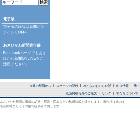
電子版
電子版の購読は
新聞オン
ライン.COM
へ
あさひかわ新聞青年部
Facebookページ
でもあさ
ひかわ新聞ONLINEをご
活用ください。
今週の紙面から
スポーツの記録
みんなのおいしい話
釣り情報
元・
紙面掲載写真のご注文
リンク
私たちについて
あさひかわ新聞に掲載の記事・写真・図表などの無断転載を禁止します。著作権は北のま
ち新聞社またはその情報提供者に属します。