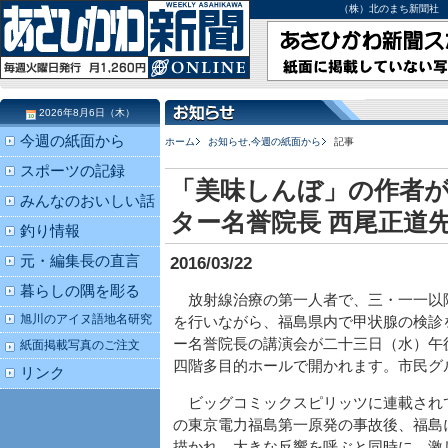
（株）北のまち新聞社 北海道
2026年8月6日（木）
今週の紙面から
ホーム
お知らせ
,
今週の紙面から
記事
スポーツの記録
「美味しんぼ」の作者が
みんなのおいしい話
ター名誉院長 西尾正道
釣り情報
元・編集長の直言
2016/03/22
暮らしの隅を彫る
放射線治療の第一人者で、三・一一以
旭川のアイヌ語地名研究
を行いながら、福島県内で甲状腺の検診
ー名誉院長の講演会が二十三日（水）午
紙面掲載写真のご注文
四階多目的ホールで開かれます。市民グ
リンク
ビッグコミックスピリッツに連載され
の東京電力福島第一原発の事故後、福島
描かれ、大きな反響を呼ぶと同時に、激