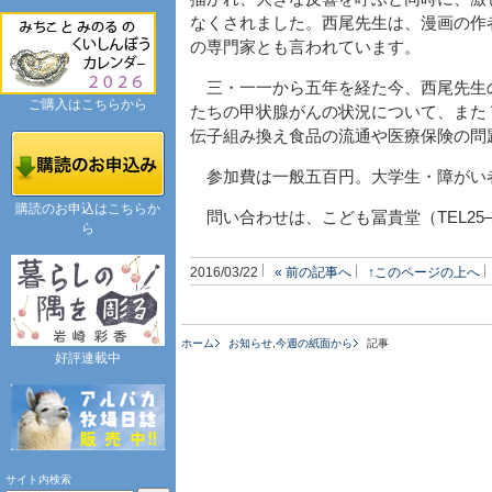
なくされました。西尾先生は、漫画の作
の専門家とも言われています。
三・一一から五年を経た今、西尾先生
ご購入はこちらから
たちの甲状腺がんの状況について、また
伝子組み換え食品の流通や医療保険の問
参加費は一般五百円。大学生・障がい
購読のお申込はこちらか
問い合わせは、こども冨貴堂（TEL25
ら
2016/03/22
« 前の記事へ
↑このページの上へ
ホーム
お知らせ
,
今週の紙面から
記事
好評連載中
サイト内検索