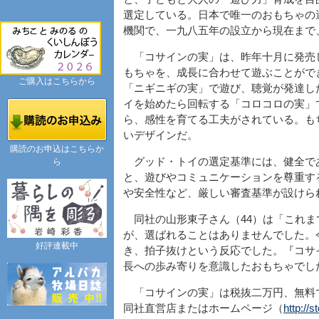
選定している。日本で唯一のおもちゃの
機関で、一九八五年の設立から現在まで
「コサインの実」は、昨年十月に発売
もちゃを、成長に合わせて遊ぶことがで
ご購入はこちらから
「ニギニギの実」で遊び、聴覚が発達し
イを始めたら回転する「コロコロの実」
ら、感性を育てる工夫がされている。も
いデザインだ。
購読のお申込はこちらか
グッド・トイの選定基準には、健全で
ら
と、遊びやコミュニケーションを尊重す
や安全性など、厳しい審査基準が設けら
同社の山形東子さん（44）は「これま
が、選ばれることはありませんでした。
好評連載中
き、拍子抜けという反応でした。『コサ
長への歩み寄りを意識したおもちゃでし
「コサインの実」は税抜二万円、無料
同社直営店またはホームページ（
http://