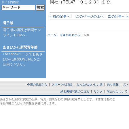
同社（TEL47―０１２３）まで。
サイト内検索
« 前の記事へ
↑このページの上へ
次の記事へ »
電子版
電子版の購読は
新聞オン
ライン.COM
へ
ホーム
今週の紙面から
記事
あさひかわ新聞青年部
Facebookページ
でもあさ
ひかわ新聞ONLINEをご
活用ください。
今週の紙面から
スポーツの記録
みんなのおいしい話
釣り情報
元・
紙面掲載写真のご注文
リンク
私たちについて
あさひかわ新聞に掲載の記事・写真・図表などの無断転載を禁止します。著作権は北のま
ち新聞社またはその情報提供者に属します。