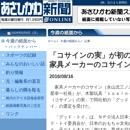
（株）北のまち新聞社 北海道
2026年8月9日（日）
今週の紙面から
ホーム
今週の紙面から
記事
バックナンバー
「コサインの実」が初
スポーツの記録
家具メーカーのコサイ
みんなのおいしい話
釣り情報
2016/08/16
元・編集長の直言
家具メーカーのコサイン（永山北三ノ
暮らしの隅を彫る
星幸一社長）が、木製玩具「ｃｏｓｉｎ
旭川のアイヌ語地名研究
（コサイン）の実」で同社初の「グッド
紙面掲載写真のご注文
イ」の選定を受けた。
リンク
「グッド・トイ」は、ＮＰＯ法人日本
ド・トイ委員会が、日本のおもちゃ文化
と、子どもと大人の「遊び力」育成を目