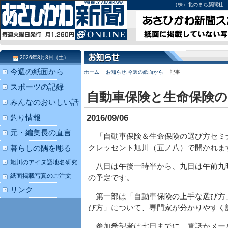
（株）北のまち新聞社 北海道
2026年8月8日（土）
今週の紙面から
ホーム
お知らせ
,
今週の紙面から
記事
スポーツの記録
自動車保険と生命保険
みんなのおいしい話
2016/09/06
釣り情報
元・編集長の直言
「自動車保険＆生命保険の選び方セミ
クレッセント旭川（五ノ八）で開かれま
暮らしの隅を彫る
旭川のアイヌ語地名研究
八日は午後一時半から、九日は午前九
紙面掲載写真のご注文
の予定です。
リンク
第一部は「自動車保険の上手な選び方
び方」について、専門家が分かりやすく
参加希望者は七日までに、電話かメー