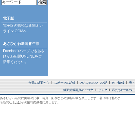
電子版
電子版の購読は
新聞オン
ライン.COM
へ
あさひかわ新聞青年部
Facebookページ
でもあさ
ひかわ新聞ONLINEをご
活用ください。
今週の紙面から
スポーツの記録
みんなのおいしい話
釣り情報
元・
紙面掲載写真のご注文
リンク
私たちについて
あさひかわ新聞に掲載の記事・写真・図表などの無断転載を禁止します。著作権は北のま
ち新聞社またはその情報提供者に属します。