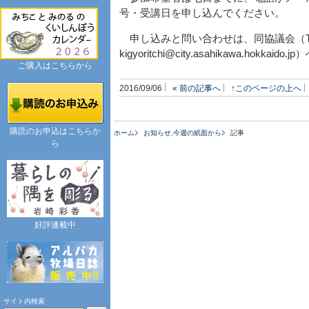
号・受講日を申し込んでください。
申し込みと問い合わせは、同協議会（TE
kigyoritchi@city.asahikawa.hokkaido.j
ご購入はこちらから
2016/09/06
« 前の記事へ
↑このページの上へ
購読のお申込はこちらか
ホーム
お知らせ
,
今週の紙面から
記事
ら
好評連載中
サイト内検索